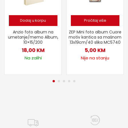
Dodaj u korpu
Pročitaj više
Anzio foto album na
ZEP Mini foto album Cuore
umetanje/memo Album,
motiv kantica sa mašnom
10×15/200
13x19cm/40 slika MC5740
18,00
KM
5,00
KM
Na zalihi
Nije na stanju