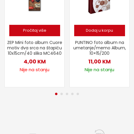
Pročitaj više
Dodaj u korpu
ZEP Mini foto album Cuore
PUNTINO foto album na
motiv dva srca na štapiću
umetanje/memo Album,
10x15cm/40 slika MC4640
10×15/200
4,00
KM
11,00
KM
Nije na stanju
Nije na stanju