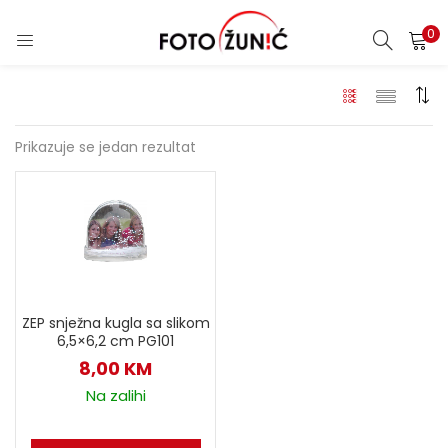
0
Prikazuje se jedan rezultat
ZEP snježna kugla sa slikom
6,5×6,2 cm PG101
8,00
KM
Na zalihi