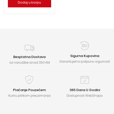
Dodaj u korpu
Sigurna Kupovina
Besplatna Dostava
Garantujemo potpunu sigurnost
za narudžbe iznad 350 KM
Plaćanje Pouzećem
365 Dana U Godini
Kuriru prilikom preuzimanja
Dostupnost WebShopa