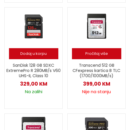
Dodaj u korpu
Pročitaj više
SanDisk 128 GB SDXC
Transcend 512 GB
ExtremePro R 280MB/s V60
CFexpress kartica B TLC
UHS-II, Class 10
(1700/1000MB/s)
329,00
KM
399,00
KM
Na zalihi
Nije na stanju