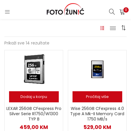
0
Prikaži sve 14 rezultate
Dodaj u korpu
Pročitaj više
LEXAR 256GB CFexpress Pro
Wise 256GB CFexpress 4.0
Silver Serie R1750/W1300
Type A Mk-II Memory Card
TYP B
1750 MB/s
459,00
KM
529,00
KM