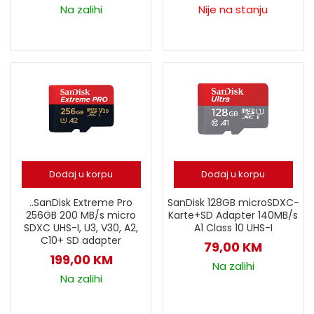
Na zalihi
Nije na stanju
Dodaj u korpu
Dodaj u korpu
..SanDisk Extreme Pro
SanDisk 128GB microSDXC-
256GB 200 MB/s micro
Karte+SD Adapter 140MB/s
SDXC UHS-I, U3, V30, A2,
A1 Class 10 UHS-I
C10+ SD adapter
79,00
KM
199,00
KM
Na zalihi
Na zalihi