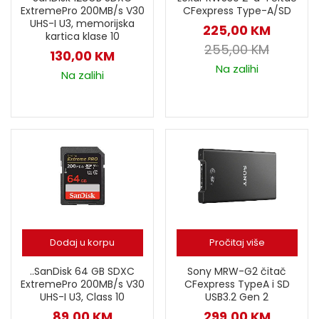
ExtremePro 200MB/s V30
CFexpress Type-A/SD
UHS-I U3, memorijska
225,00
KM
kartica klase 10
255,00
KM
130,00
KM
Na zalihi
Na zalihi
Dodaj u korpu
Pročitaj više
..SanDisk 64 GB SDXC
Sony MRW-G2 čitač
ExtremePro 200MB/s V30
CFexpress TypeA i SD
UHS-I U3, Class 10
USB3.2 Gen 2
89,00
KM
299,00
KM