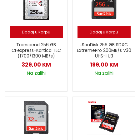
Dodaj u korpu
Dodaj u korpu
Transcend 256 GB
..SanDisk 256 GB SDXC
CFexpress-Kartica TLC
ExtremePro 200MB/s V30
(1700/1300 MB/s)
UHS-I U3
329,00
KM
199,00
KM
Na zalihi
Na zalihi