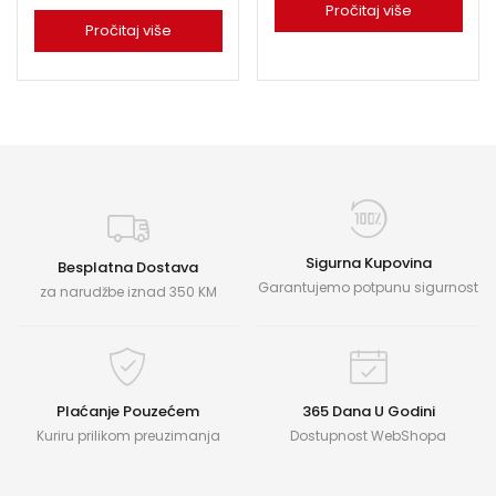
Pročitaj više
Pročitaj više
Sigurna Kupovina
Besplatna Dostava
Garantujemo potpunu sigurnost
za narudžbe iznad 350 KM
Plaćanje Pouzećem
365 Dana U Godini
Kuriru prilikom preuzimanja
Dostupnost WebShopa