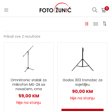
0
Prikaži sve 2 rezultate
Omnitronic stalak za
Godox 303 tronožac za
mikrofon MS-2A sa
svjetiljku
nosačem, crna
90,00
KM
59,00
KM
Nije na stanju
Nije na stanju