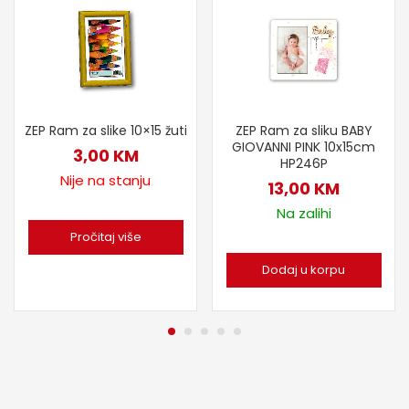
ZEP Ram za slike 10×15 žuti
ZEP Ram za sliku BABY
GIOVANNI PINK 10x15cm
3,00
KM
HP246P
Nije na stanju
13,00
KM
Na zalihi
Pročitaj više
Dodaj u korpu