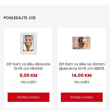
POGLEDAJTE JOŠ
ZEP Ram za sliku Albacete
ZEP Ram za slike sa zlatnim
10×15 cm H846W
šljokicama 10×15 cm RB505
5,00
KM
14,00
KM
Na zalihi
Na zalihi
Dodaj u korpu
Dodaj u korpu