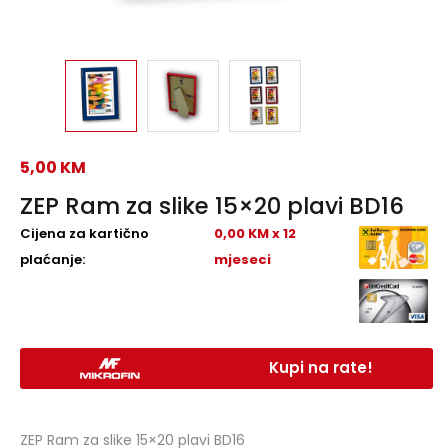
5,00
KM
ZEP Ram za slike 15×20 plavi BD16
Cijena za kartično
0,00 KM x 12
plaćanje:
mjeseci
Kupi na rate!
ZEP Ram za slike 15×20 plavi BD16