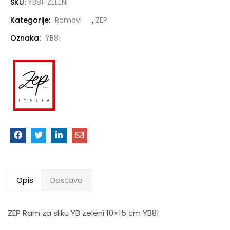
SKU:
YB81-ZELENI
Kategorije:
Ramovi
,
ZEP
Oznaka:
YB81
Opis
Dostava
ZEP Ram za sliku YB zeleni 10×15 cm YB81