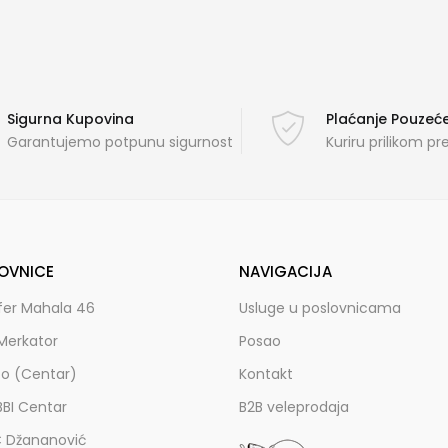
Sigurna Kupovina
Plaćanje Pouze
Garantujemo potpunu sigurnost
Kuriru prilikom p
OVNICE
NAVIGACIJA
fer Mahala 46
Usluge u poslovnicama
Merkator
Posao
zo (Centar)
Kontakt
BBI Centar
B2B veleprodaja
C Džananović