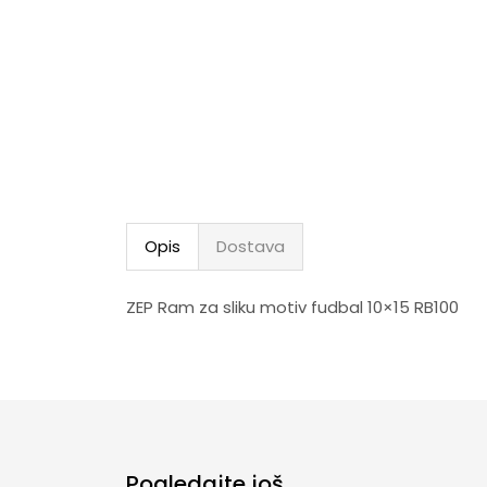
Opis
Dostava
ZEP Ram za sliku motiv fudbal 10×15 RB100
Pogledajte još