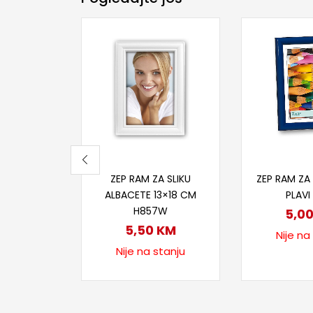
Pročitaj više
Proči
ZEP RAM ZA SLIKU
ZEP RAM ZA 
ALBACETE 13×18 CM
PLAVI
H857W
5,0
5,50
KM
Nije na
Nije na stanju