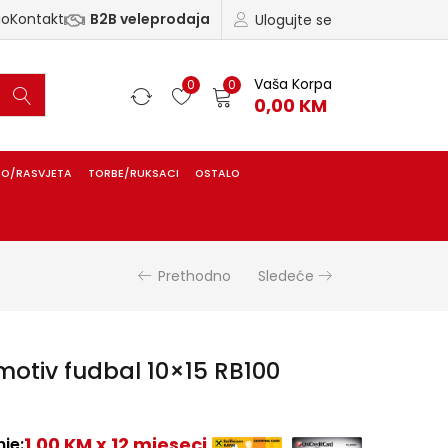
ao
Kontakt
B2B veleprodaja
Ulogujte se
Vaša Korpa
0
0
0,00
KM
IO/RASVJETA
TORBE/RUKSACI
OSTALO
Prethodno
Sledeće
motiv fudbal 10×15 RB100
1,00 KM x 12 mjeseci
je: