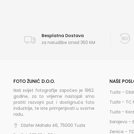
Besplatna Dostava
za narudžbe iznad 350 KM
FOTO ŽUNIĆ D.O.O.
NAŠE POSL
Naš svijet fotografije započeo je 1962.
Tuzla – Dža
godine, za to vrijeme nastojali smo
Tuzla – TC 
pratiti razvojni put i dostignuća foto
industrije, te iste primjenjivati u svome
Tuzla – Kor
radu.
Sarajevo – 
Džafer Mahala 46, 75000 Tuzla
Zenica – T