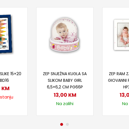
taj više
Dodaj u korpu
Doda
SLIKE 15×20
ZEP SNJEŽNA KUGLA SA
ZEP RAM Z
 BD16
SLIKOM BABY GIRL
GIOVANNI 
6,5×6,2 CM PG66P
HP
0
KM
13,00
KM
13,
 stanju
Na zalihi
Na 