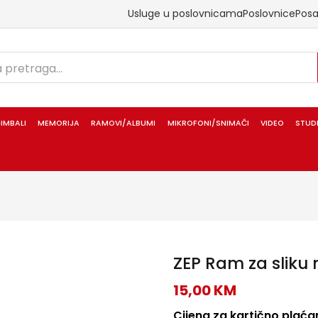
Usluge u poslovnicama
Poslovnice
Pos
IMBALI
MEMORIJA
RAMOVI/ALBUMI
MIKROFONI/SNIMAČI
VIDEO
STUD
ZEP Ram za sliku 
15,00
KM
Cijena za kartično plaćan