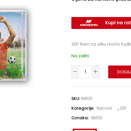
Kupi na rat
ZEP Ram za sliku motiv fudb
Na zalihi
DODAJ
SKU:
RB100
Kategorije:
Ramovi
,
ZEP
Oznaka:
RB100