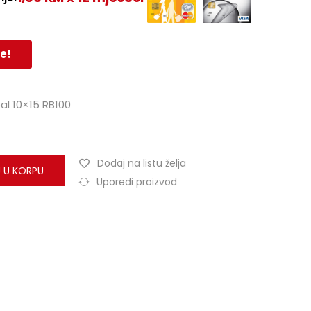
e!
al 10×15 RB100
Dodaj na listu želja
 U KORPU
Uporedi proizvod