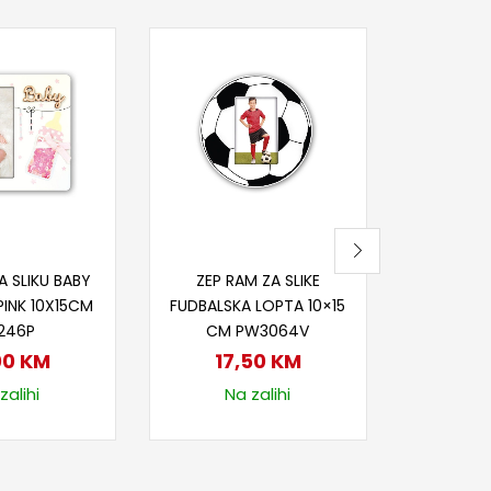
Pr
ZEP RAM 
S
5
Nije
j u korpu
Dodaj u korpu
A SLIKU BABY
ZEP RAM ZA SLIKE
PINK 10X15CM
FUDBALSKA LOPTA 10×15
246P
CM PW3064V
00
KM
17,50
KM
zalihi
Na zalihi