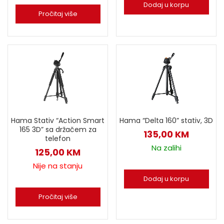
Dodaj u korpu
Pročitaj više
Hama Stativ “Action Smart
Hama “Delta 160” stativ, 3D
165 3D” sa držačem za
135,00
KM
telefon
Na zalihi
125,00
KM
Nije na stanju
Dodaj u korpu
Pročitaj više