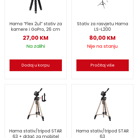
Hama “Flex 2u1” stativ za
Stativ za rasvjetu Hama
kamere i GoPro, 26 cm
LS-L200
27,00
KM
80,00
KM
Na zalihi
Nije na stanju
Dodaj u korpu
Pročitaj više
Hama stativ/tripod STAR
Hama stativ/tripod STAR
63 + držač za mobitel
63