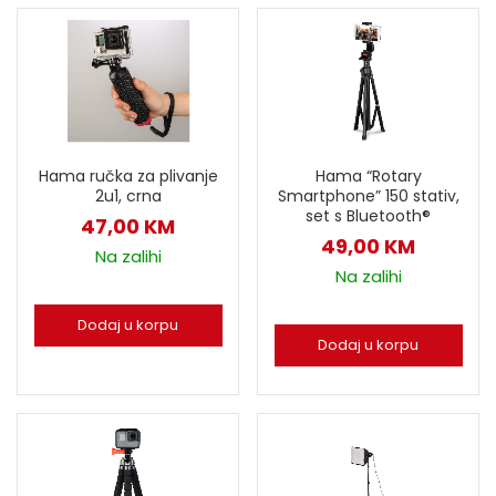
Hama ručka za plivanje
Hama “Rotary
2u1, crna
Smartphone” 150 stativ,
set s Bluetooth®
47,00
KM
49,00
KM
Na zalihi
Na zalihi
Dodaj u korpu
Dodaj u korpu