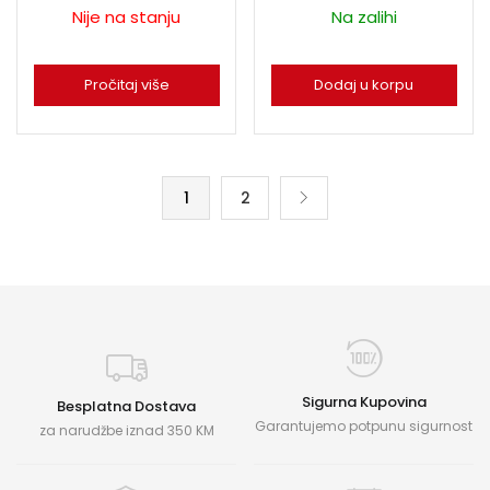
Nije na stanju
Na zalihi
Pročitaj više
Dodaj u korpu
1
2
Sigurna Kupovina
Besplatna Dostava
Garantujemo potpunu sigurnost
za narudžbe iznad 350 KM