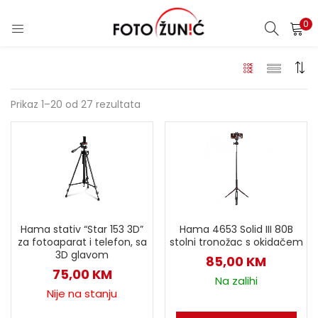
0
Prikaz 1–20 od 27 rezultata
Hama stativ “Star 153 3D”
Hama 4653 Solid III 80B
za fotoaparat i telefon, sa
stolni tronožac s okidačem
3D glavom
85,00
KM
75,00
KM
Na zalihi
Nije na stanju