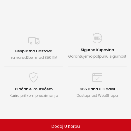
Sigurna Kupovina
Besplatna Dostava
Garantujemo potpunu sigurnost
za narudžbe iznad 350 KM
Plaćanje Pouzećem
365 Dana U Godini
Kuriru prilikom preuzimanja
Dostupnost WebShopa
Dodaj U Korpu