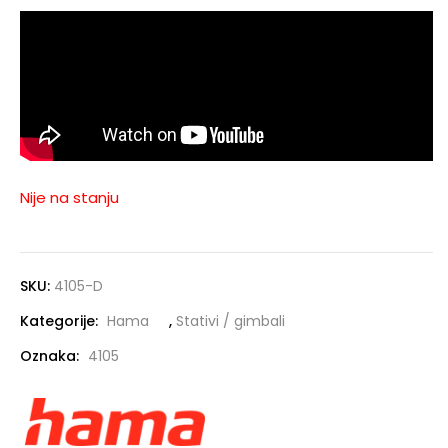
Nije na stanju
SKU:
4105-D
Kategorije:
Hama
,
Stativi / gimbali
Oznaka:
4105