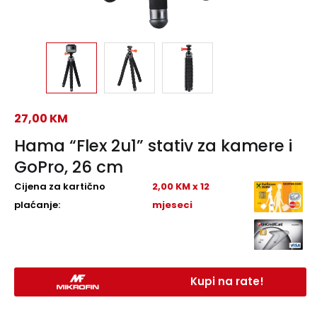
27,00
KM
Hama “Flex 2u1” stativ za kamere i
GoPro, 26 cm
Cijena za kartično
2,00 KM x 12
plaćanje:
mjeseci
Kupi na rate!