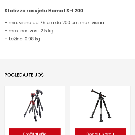
Stativ za rasvjetu Hama LS-L200
– min. visina od 75 cm do 200 cm max. visina
– max. nosivost 2.5 kg
– težina: 0.98 kg
POGLEDAJTE JOŠ
Pročitaj više
Dodaj u korpu