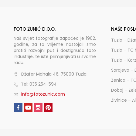
FOTO ŽUNIĆ D.O.O.
NAŠE POSL
Naš svijet fotografije započeo je 1962.
Tuzla – Dža
godine, za to vrijeme nastojali smo
Tuzla – TC 
pratiti razvojni put i dostignuća foto
industrije, te iste primjenjivati u svome
Tuzla – Kor
radu.
Sarajevo – 
Džafer Mahala 46, 75000 Tuzla
Zenica – T
Tel: 035 254-594
Doboj – Zel
info@fotozunic.com
Živinice – A