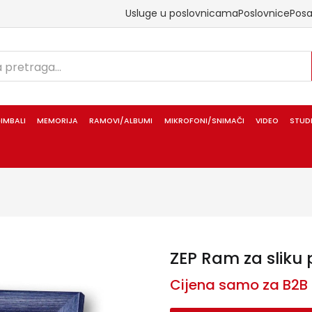
Usluge u poslovnicama
Poslovnice
Pos
IMBALI
MEMORIJA
RAMOVI/ALBUMI
MIKROFONI/SNIMAČI
VIDEO
STUD
ZEP Ram za sliku 
Cijena samo za B2B 