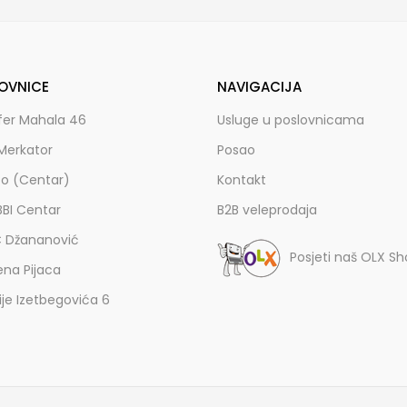
OVNICE
NAVIGACIJA
fer Mahala 46
Usluge u poslovnicama
Merkator
Posao
zo (Centar)
Kontakt
BBI Centar
B2B veleprodaja
C Džananović
Posjeti naš OLX S
ena Pijaca
lije Izetbegovića 6