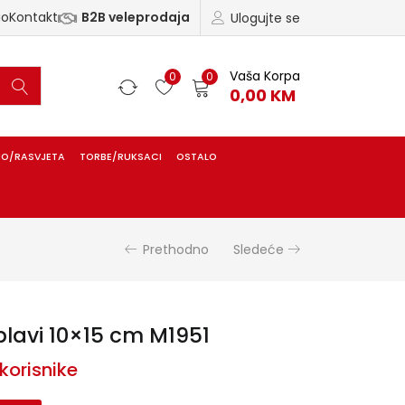
ao
Kontakt
B2B veleprodaja
Ulogujte se
Vaša Korpa
0
0
0,00
KM
IO/RASVJETA
TORBE/RUKSACI
OSTALO
Prethodno
Sledeće
plavi 10×15 cm M1951
korisnike