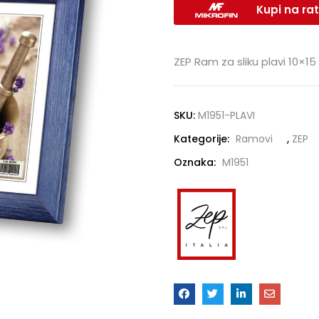
Kupi na rat
ZEP Ram za sliku plavi 10×1
SKU:
M1951-PLAVI
Kategorije:
Ramovi
,
ZEP
Oznaka:
M1951