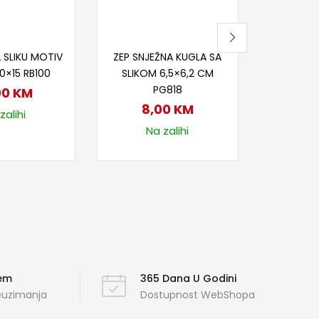
j u korpu
Dodaj u korpu
 SLIKU MOTIV
ZEP SNJEŽNA KUGLA SA
0×15 RB100
SLIKOM 6,5×6,2 CM
PG818
00
KM
8,00
KM
zalihi
Na zalihi
ćem
365 Dana U Godini
reuzimanja
Dostupnost WebShopa