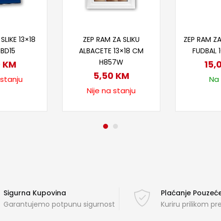
taj više
Pročitaj više
Doda
SLIKE 13×18
ZEP RAM ZA SLIKU
ZEP RAM ZA
 BD15
ALBACETE 13×18 CM
FUDBAL 1
H857W
0
KM
15,
5,50
KM
 stanju
Na 
Nije na stanju
Sigurna Kupovina
Plaćanje Pouze
Garantujemo potpunu sigurnost
Kuriru prilikom p