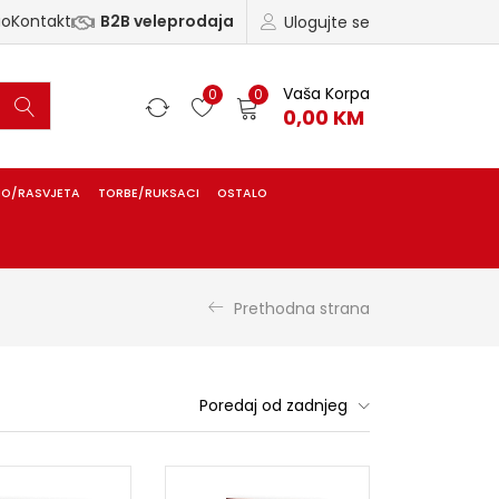
ao
Kontakt
B2B veleprodaja
Ulogujte se
Vaša Korpa
0
0
0,00
KM
IO/RASVJETA
TORBE/RUKSACI
OSTALO
Prethodna strana
Poredaj od zadnjeg