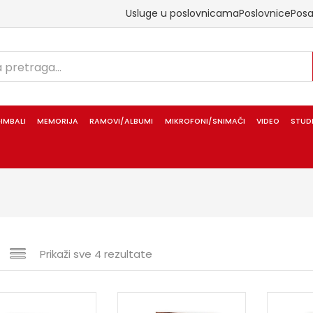
Usluge u poslovnicama
Poslovnice
Pos
IMBALI
MEMORIJA
RAMOVI/ALBUMI
MIKROFONI/SNIMAČI
VIDEO
STUD
Prikaži sve 4 rezultate