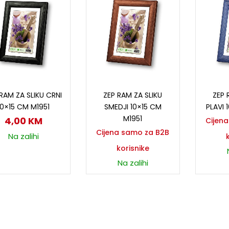
Dodaj u korpu
Pročitaj više
P
RAM ZA SLIKU CRNI
ZEP RAM ZA SLIKU
ZEP 
10×15 CM M1951
SMEDJI 10×15 CM
PLAVI 
M1951
4,00
KM
Cijen
Cijena samo za B2B
Na zalihi
korisnike
Na zalihi