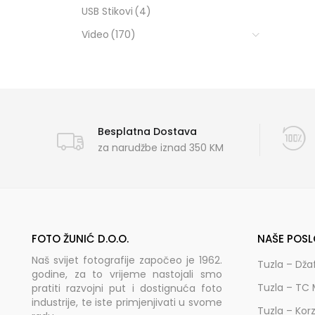
USB Stikovi
(4)
Video
(170)
Besplatna Dostava
za narudžbe iznad 350 KM
FOTO ŽUNIĆ D.O.O.
NAŠE POSL
Naš svijet fotografije započeo je 1962.
Tuzla – Dža
godine, za to vrijeme nastojali smo
Tuzla – TC 
pratiti razvojni put i dostignuća foto
industrije, te iste primjenjivati u svome
Tuzla – Kor