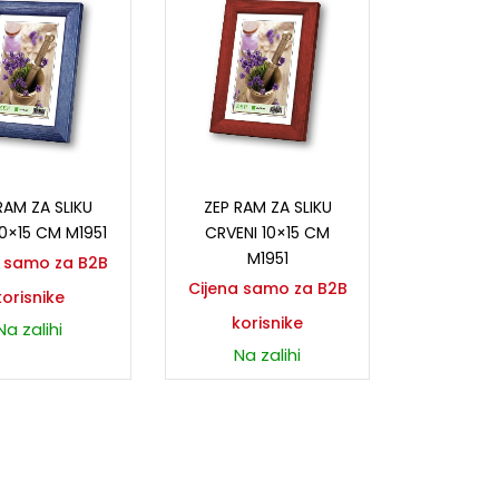
ročitaj više
Pročitaj više
RAM ZA SLIKU
ZEP RAM ZA SLIKU
10×15 CM M1951
CRVENI 10×15 CM
M1951
a samo za B2B
Cijena samo za B2B
korisnike
korisnike
Na zalihi
Na zalihi