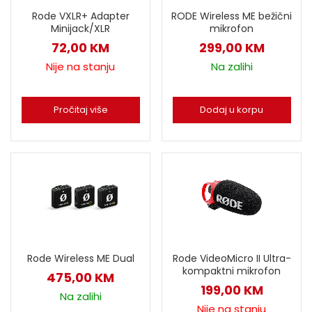
RODE Wireless ME bežični
Rode VXLR+ Adapter
mikrofon
Minijack/XLR
299,00
KM
72,00
KM
Na zalihi
Nije na stanju
Dodaj u korpu
Pročitaj više
Rode Wireless ME Dual
Rode VideoMicro II Ultra-
kompaktni mikrofon
475,00
KM
199,00
KM
Na zalihi
Nije na stanju