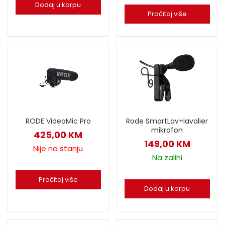
Dodaj u korpu
Pročitaj više
RODE VideoMic Pro
Rode SmartLav+lavalier
mikrofon
425,00
KM
149,00
KM
Nije na stanju
Na zalihi
Pročitaj više
Dodaj u korpu