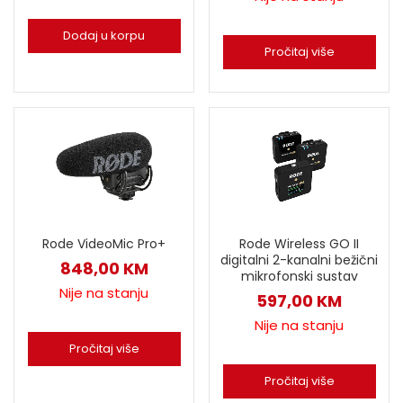
Dodaj u korpu
Pročitaj više
Rode VideoMic Pro+
Rode Wireless GO II
digitalni 2-kanalni bežični
848,00
KM
mikrofonski sustav
Nije na stanju
597,00
KM
Nije na stanju
Pročitaj više
Pročitaj više