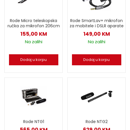
Rode Micro teleskopska
Rode SmartLav+ mikrofon
ručka za mikrofon 206cm
za mobitele i DSLR aparate
155,00
KM
149,00
KM
Na zalihi
Na zalihi
Dodaj u korpu
Dodaj u korpu
Rode NTG1
Rode NTG2
565,00
KM
629,00
KM