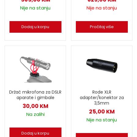
Nije na stanju
Nije na stanju
Dodaj u korpu
Pročitaj više
Držač mikrofona za DSLR
Rode XLR
aparate i gimbale
adapter/konektor za
3,5mm
30,00
KM
25,00
KM
Na zalihi
Nije na stanju
Dodaj u korpu