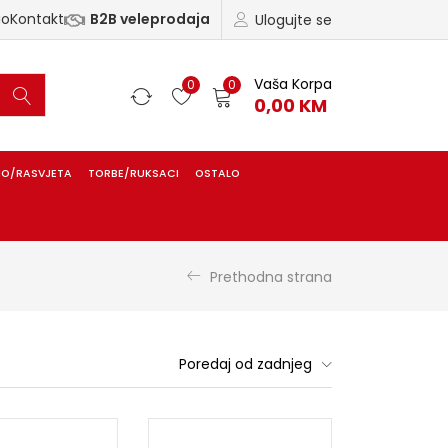
ao
Kontakt
B2B veleprodaja
Ulogujte se
Vaša Korpa
0
0
0,00
KM
IO/RASVJETA
TORBE/RUKSACI
OSTALO
Prethodna strana
Poredaj od zadnjeg