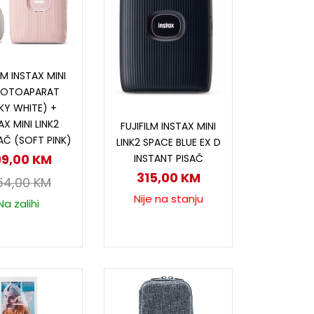
odaj u korpu
LM INSTAX MINI
 FOTOAPARAT
KY WHITE) +
Pročitaj više
AX MINI LINK2
FUJIFILM INSTAX MINI
Č (SOFT PINK)
LINK2 SPACE BLUE EX D
99,00
KM
INSTANT PISAČ
315,00
KM
54,00
KM
Nije na stanju
Na zalihi