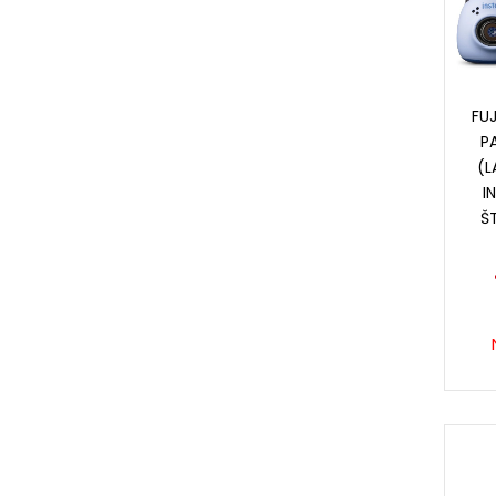
FUJ
P
(L
I
Š