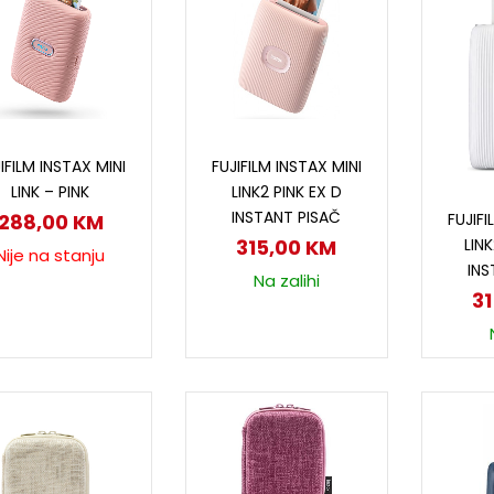
Pročitaj više
Dodaj u korpu
IFILM INSTAX MINI
FUJIFILM INSTAX MINI
LINK – PINK
LINK2 PINK EX D
D
INSTANT PISAČ
FUJIFI
288,00
KM
LINK
315,00
KM
Nije na stanju
INS
Na zalihi
3