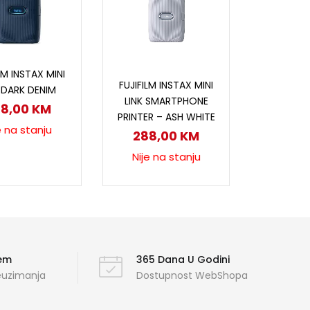
ročitaj više
LM INSTAX MINI
Pročitaj više
FUJIFILM INSTAX MINI
K DARK DENIM
LINK SMARTPHONE
88,00
KM
PRINTER – ASH WHITE
e na stanju
288,00
KM
Nije na stanju
ćem
365 Dana U Godini
reuzimanja
Dostupnost WebShopa