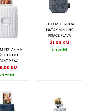
Dodaj u korpu
FUJIFILM TORBICA
INSTAX MINI LINK
PISAČE PLAVA
31,00
KM
odaj u korpu
LM INSTAX MINI
Na zalihi
2 BIJELI EX D
TANT PISAČ
15,00
KM
Na zalihi