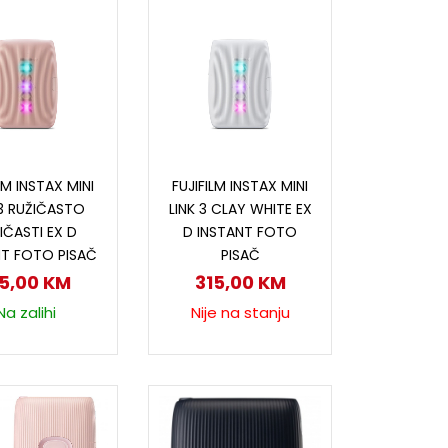
odaj u korpu
Pročitaj više
LM INSTAX MINI
FUJIFILM INSTAX MINI
 3 RUŽIČASTO
LINK 3 CLAY WHITE EX
IČASTI EX D
D INSTANT FOTO
NT FOTO PISAČ
PISAČ
15,00
KM
315,00
KM
Na zalihi
Nije na stanju