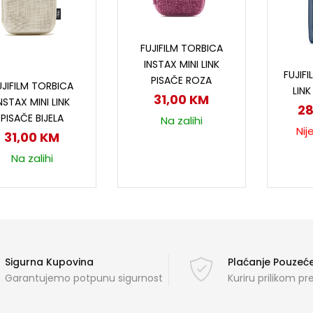
Dodaj u korpu
FUJIFILM TORBICA
P
INSTAX MINI LINK
FUJIFI
Dodaj u korpu
PISAČE ROZA
UJIFILM TORBICA
LIN
31,00
KM
NSTAX MINI LINK
2
PISAČE BIJELA
Na zalihi
Nij
31,00
KM
Na zalihi
Sigurna Kupovina
Plaćanje Pouze
Garantujemo potpunu sigurnost
Kuriru prilikom p