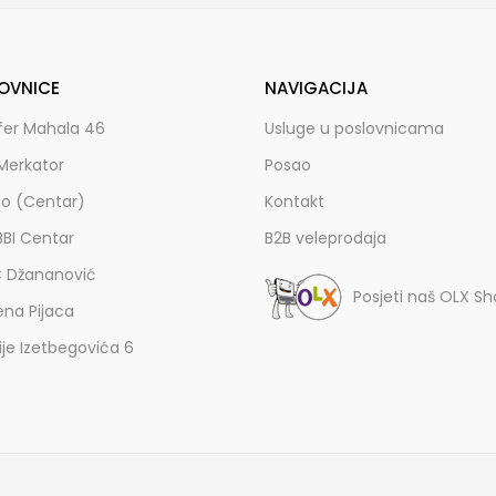
OVNICE
NAVIGACIJA
fer Mahala 46
Usluge u poslovnicama
Merkator
Posao
zo (Centar)
Kontakt
BBI Centar
B2B veleprodaja
C Džananović
Posjeti naš OLX S
ena Pijaca
lije Izetbegovića 6