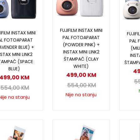
Pročitaj više
Pročitaj više
D
FUJIFILM INSTAX MINI
IFILM INSTAX MINI
FUJIFI
PAL FOTOAPARAT
AL FOTOAPARAT
PAL
(POWDER PINK) +
AVENDER BLUE) +
(MIL
INSTAX MINI LINK2
NSTAX MINI LINK2
INST
ŠTAMPAČ (CLAY
TAMPAČ (SPACE
ŠTAMPA
WHITE)
BLUE)
4
499,00
KM
499,00
KM
5
554,00
KM
554,00
KM
Nije na stanju
Nije na stanju