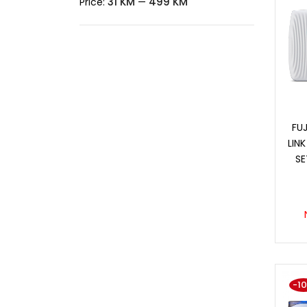
31 KM
499 KM
Price:
—
FUJ
LINK
SE
-1