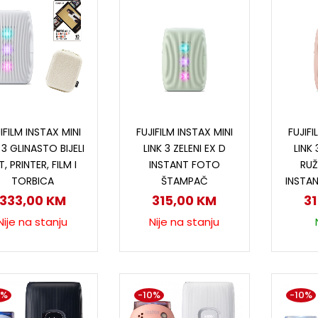
Pročitaj više
Pročitaj više
D
IFILM INSTAX MINI
FUJIFILM INSTAX MINI
FUJIFI
 3 GLINASTO BIJELI
LINK 3 ZELENI EX D
LINK
T, PRINTER, FILM I
INSTANT FOTO
RUŽ
TORBICA
ŠTAMPAČ
INSTA
333,00
KM
315,00
KM
3
Nije na stanju
Nije na stanju
0%
-10%
-10%