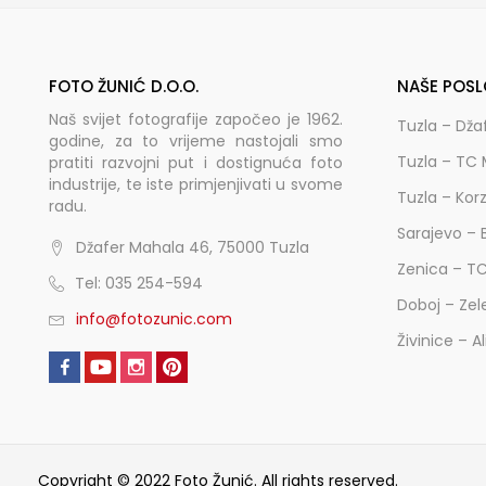
FOTO ŽUNIĆ D.O.O.
NAŠE POSL
Naš svijet fotografije započeo je 1962.
Tuzla – Dža
godine, za to vrijeme nastojali smo
Tuzla – TC 
pratiti razvojni put i dostignuća foto
industrije, te iste primjenjivati u svome
Tuzla – Kor
radu.
Sarajevo – 
Džafer Mahala 46, 75000 Tuzla
Zenica – T
Tel: 035 254-594
Doboj – Zel
info@fotozunic.com
Živinice – A
Copyright © 2022 Foto Žunić. All rights reserved.