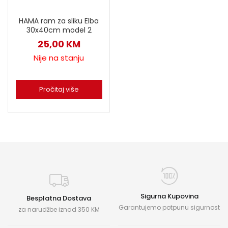
HAMA ram za sliku Elba
30x40cm model 2
25,00
KM
Nije na stanju
Pročitaj više
Sigurna Kupovina
Besplatna Dostava
Garantujemo potpunu sigurnost
za narudžbe iznad 350 KM