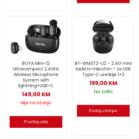
BY-WM3T2-U2 – 2.4G mini
BOYA Mini-12
bežični mikrofon – za USB
Ultracompact 2.4GHz
Type-C uređaje 1+2
Wireless Microphone
System with
199,00
KM
lightning+USB-C
Na zalihi
149,00
KM
Nije na stanju
Dodaj u korpu
Pročitaj više