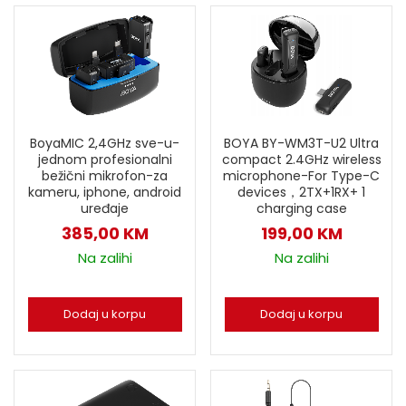
BoyaMIC 2,4GHz sve-u-
BOYA BY-WM3T-U2 Ultra
jednom profesionalni
compact 2.4GHz wireless
bežični mikrofon-za
microphone-For Type-C
kameru, iphone, android
devices，2TX+1RX+ 1
uređaje
charging case
385,00
KM
199,00
KM
Na zalihi
Na zalihi
Dodaj u korpu
Dodaj u korpu