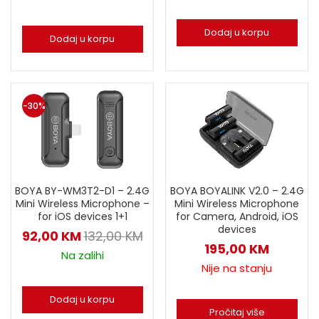
Dodaj u korpu
Dodaj u korpu
-30%
BOYA BY-WM3T2-D1 – 2.4G
BOYA BOYALINK V2.0 – 2.4G
Mini Wireless Microphone –
Mini Wireless Microphone
for iOS devices 1+1
for Camera, Android, iOS
devices
92,00
KM
132,00
KM
195,00
KM
Na zalihi
Nije na stanju
Dodaj u korpu
Pročitaj više