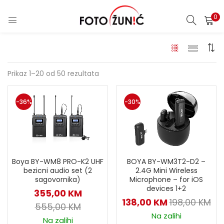
0
Prikaz 1–20 od 50 rezultata
-36%
-30%
Boya BY-WM8 PRO-K2 UHF
BOYA BY-WM3T2-D2 –
bezicni audio set (2
2.4G Mini Wireless
sagovornika)
Microphone – for iOS
devices 1+2
355,00
KM
138,00
KM
198,00
KM
555,00
KM
Na zalihi
Na zalihi