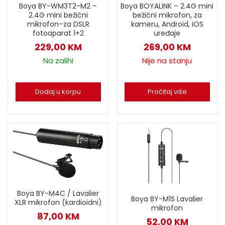
Boya BY-WM3T2-M2 –
Boya BOYALINK – 2.4G mini
2.4G mini bežični
bežični mikrofon, za
mikrofon–za DSLR
kameru, Android, iOS
fotoaparat 1+2
uređaje
229,00
KM
269,00
KM
Na zalihi
Nije na stanju
Dodaj u korpu
Pročitaj više
Boya BY-M4C / Lavalier
Boya BY-M1S Lavalier
XLR mikrofon (kardioidni)
mikrofon
87,00
KM
52,00
KM