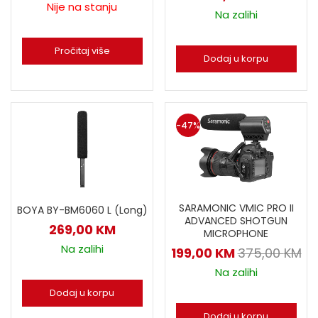
Nije na stanju
Na zalihi
Pročitaj više
Dodaj u korpu
-47%
SARAMONIC VMIC PRO II
BOYA BY-BM6060 L (Long)
ADVANCED SHOTGUN
269,00
KM
MICROPHONE
Na zalihi
199,00
KM
375,00
KM
Na zalihi
Dodaj u korpu
Dodaj u korpu