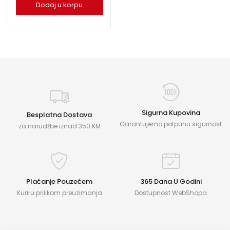
Dodaj u korpu
Sigurna Kupovina
Besplatna Dostava
Garantujemo potpunu sigurnost
za narudžbe iznad 350 KM
Plaćanje Pouzećem
365 Dana U Godini
Kuriru prilikom preuzimanja
Dostupnost WebShopa