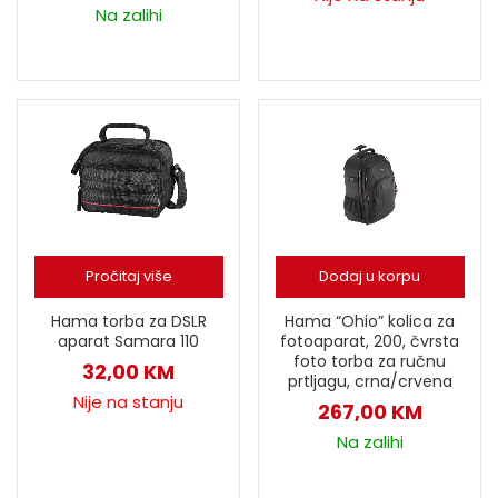
Na zalihi
Pročitaj više
Dodaj u korpu
Hama torba za DSLR
Hama “Ohio” kolica za
aparat Samara 110
fotoaparat, 200, čvrsta
foto torba za ručnu
32,00
KM
prtljagu, crna/crvena
Nije na stanju
267,00
KM
Na zalihi