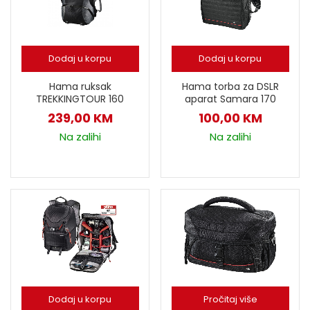
Dodaj u korpu
Dodaj u korpu
Hama ruksak
Hama torba za DSLR
TREKKINGTOUR 160
aparat Samara 170
239,00
KM
100,00
KM
Na zalihi
Na zalihi
Dodaj u korpu
Pročitaj više