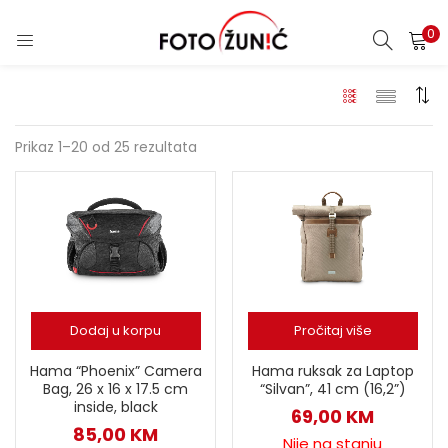
0
Prikaz 1–20 od 25 rezultata
Dodaj u korpu
Pročitaj više
Hama “Phoenix” Camera
Hama ruksak za Laptop
Bag, 26 x 16 x 17.5 cm
“Silvan”, 41 cm (16,2”)
inside, black
69,00
KM
85,00
KM
Nije na stanju