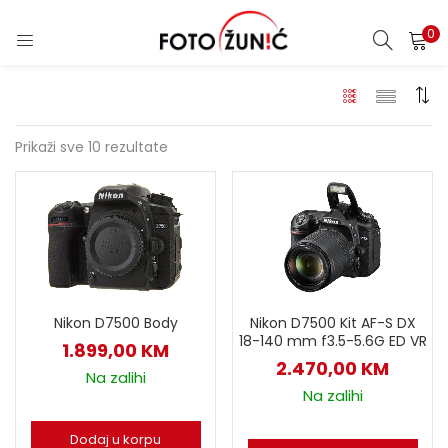
0
Prikaži sve 10 rezultate
Nikon D7500 Body
Nikon D7500 Kit AF-S DX
18-140 mm f3.5-5.6G ED VR
1.899,00
KM
2.470,00
KM
Na zalihi
Na zalihi
Dodaj u korpu