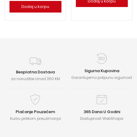
Dodaj u korpu
Dodaj u korpu
Sigurna Kupovina
Besplatna Dostava
Garantujemo potpunu sigurnost
za narudžbe iznad 350 KM
Plaćanje Pouzećem
365 Dana U Godini
Kuriru prilikom preuzimanja
Dostupnost WebShopa