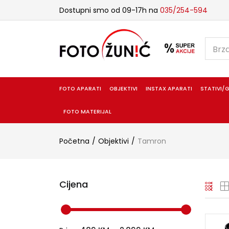
Dostupni smo od 09-17h na
035/254-594
FOTO APARATI
OBJEKTIVI
INSTAX APARATI
STATIVI/G
FOTO MATERIJAL
Početna
Objektivi
Tamron
Cijena