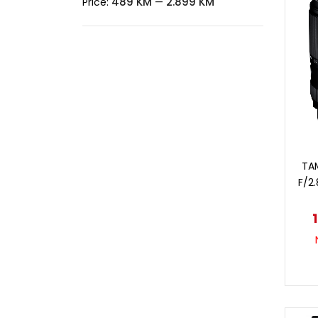
489 KM
2.899 KM
Price:
—
TA
F/2.