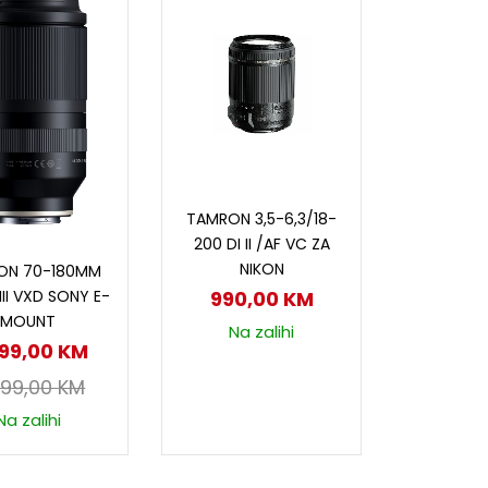
Dodaj u korpu
TAMRON 3,5-6,3/18-
200 DI II /AF VC ZA
odaj u korpu
NIKON
ON 70-180MM
 III VXD SONY E-
990,00
KM
MOUNT
Na zalihi
299,00
KM
899,00
KM
Na zalihi