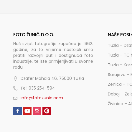
FOTO ŽUNIĆ D.O.O.
NAŠE POSL
Naš svijet fotografije započeo je 1962.
Tuzla – Dža
godine, za to vrijeme nastojali smo
Tuzla – TC 
pratiti razvojni put i dostignuća foto
industrije, te iste primjenjivati u svome
Tuzla – Kor
radu.
Sarajevo – 
Džafer Mahala 46, 75000 Tuzla
Zenica – T
Tel: 035 254-594
Doboj – Zel
info@fotozunic.com
Živinice – A