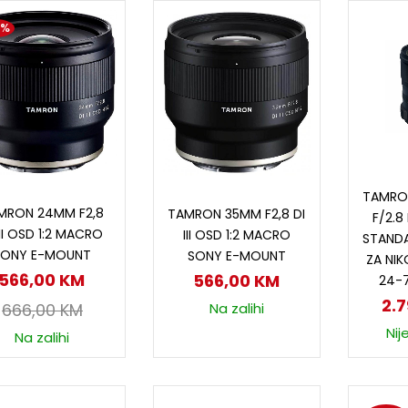
5%
D
TAMRO
Dodaj u korpu
Dodaj u korpu
MRON 24MM F2,8
TAMRON 35MM F2,8 DI
F/2.8
III OSD 1:2 MACRO
III OSD 1:2 MACRO
STANDA
SONY E-MOUNT
SONY E-MOUNT
ZA NI
566,00
KM
566,00
KM
24-7
2.
Na zalihi
666,00
KM
Nij
Na zalihi