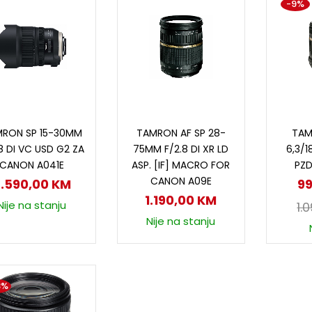
-9%
Dodaj u korpu
Dodaj u korpu
D
RON SP 15-30MM
TAMRON AF SP 28-
TAM
8 DI VC USD G2 ZA
75MM F/2.8 DI XR LD
6,3/1
CANON A041E
ASP. [IF] MACRO FOR
PZ
CANON A09E
.590,00
KM
9
1.190,00
KM
Nije na stanju
1.
Nije na stanju
8%