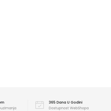
ćem
365 Dana U Godini
reuzimanja
Dostupnost WebShopa