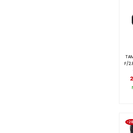
TAM
F/2.
2
-2