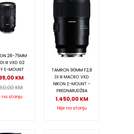
ročitaj više
ON 28-75MM
 DI III VXD G2
Pročitaj više
Y E-MOUNT
TAMRON 90MM F2,8
DI III MACRO VXD
699,00
KM
NIKON Z-MOUNT -
150,00
KM
PREDNARUDŽBA
e na stanju
1.450,00
KM
Nije na stanju