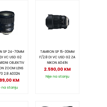
odaj u korpu
Dodaj u korpu
N SP 24-70MM
TAMRON SP 15-30MM
 DI VC USD G2
F/2.8 DI VC USD G2 ZA
RDNI OBJEKTIV
NIKON A041N
KON ZOOM LENS
2.590,00
KM
0 2.8 A032N
Nije na stanju
799,00
KM
e na stanju