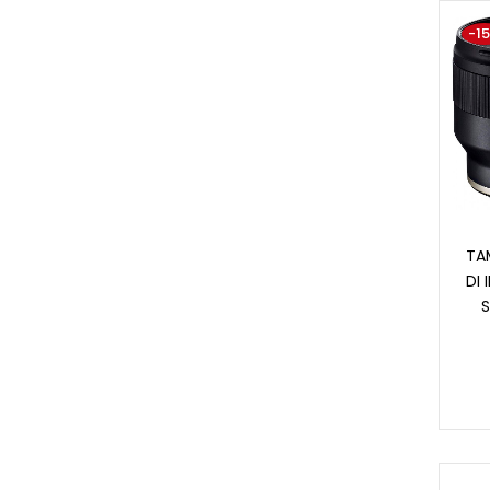
-1
TA
DI 