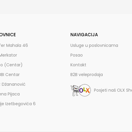
OVNICE
NAVIGACIJA
fer Mahala 46
Usluge u poslovnicama
Merkator
Posao
zo (Centar)
Kontakt
BBI Centar
B2B veleprodaja
C Džananović
Posjeti naš OLX S
ena Pijaca
lije Izetbegovića 6