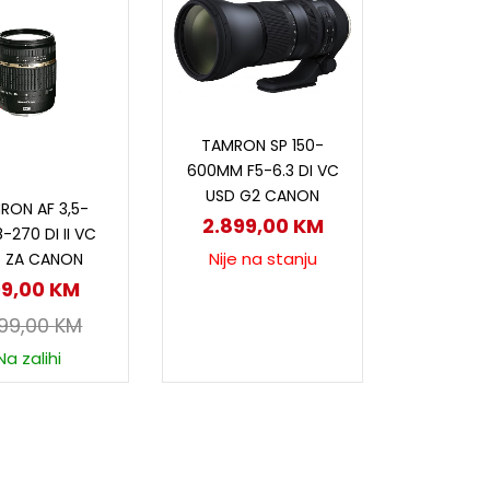
Pročitaj više
TAMRON SP 150-
600MM F5-6.3 DI VC
odaj u korpu
USD G2 CANON
RON AF 3,5-
2.899,00
KM
8-270 DI II VC
Nije na stanju
D ZA CANON
99,00
KM
099,00
KM
Na zalihi