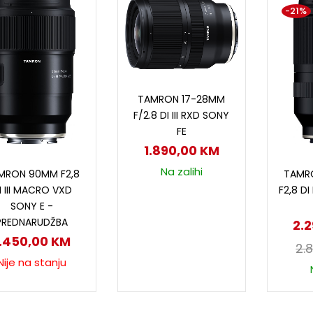
-21%
Dodaj u korpu
TAMRON 17-28MM
F/2.8 DI III RXD SONY
FE
1.890,00
KM
Pročitaj više
D
Na zalihi
MRON 90MM F2,8
TAMR
I III MACRO VXD
F2,8 DI
SONY E -
PREDNARUDŽBA
2.
1.450,00
KM
2.
Nije na stanju