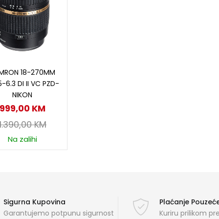
Dodaj u korpu
MRON 18-270MM
5-6.3 DI II VC PZD-
NIKON
999,00
KM
1.390,00
KM
Na zalihi
Sigurna Kupovina
Plaćanje Pouze
Garantujemo potpunu sigurnost
Kuriru prilikom p