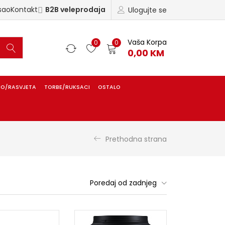
sao
Kontakt
B2B veleprodaja
Ulogujte se
Vaša Korpa
0
0
0,00
KM
IO/RASVJETA
TORBE/RUKSACI
OSTALO
Prethodna strana
Poredaj od zadnjeg