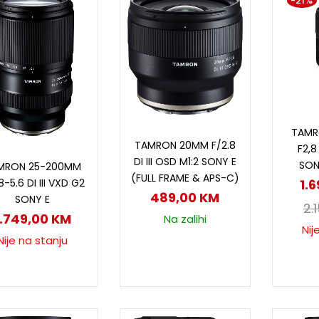
-21%
P
TAMR
Dodaj u korpu
TAMRON 20MM F/2.8
F2,8
Pročitaj više
DI III OSD M1:2 SONY E
SON
MRON 25-200MM
(FULL FRAME & APS-C)
8-5.6 DI III VXD G2
1.
489,00
KM
SONY E
2.
1.749,00
KM
Na zalihi
Nij
Nije na stanju