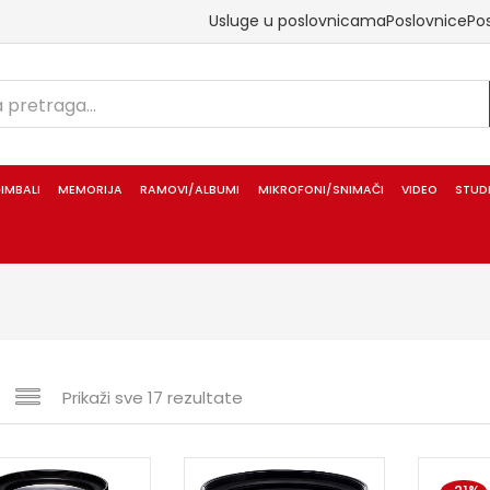
Usluge u poslovnicama
Poslovnice
Po
IMBALI
MEMORIJA
RAMOVI/ALBUMI
MIKROFONI/SNIMAČI
VIDEO
STUD
Prikaži sve 17 rezultate