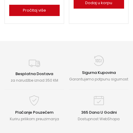
Dodaj u korpu
Pročitaj više
Sigurna Kupovina
Besplatna Dostava
Garantujemo potpunu sigurnost
za narudžbe iznad 350 KM
Plaćanje Pouzećem
365 Dana U Godini
Kuriru prilikom preuzimanja
Dostupnost WebShopa