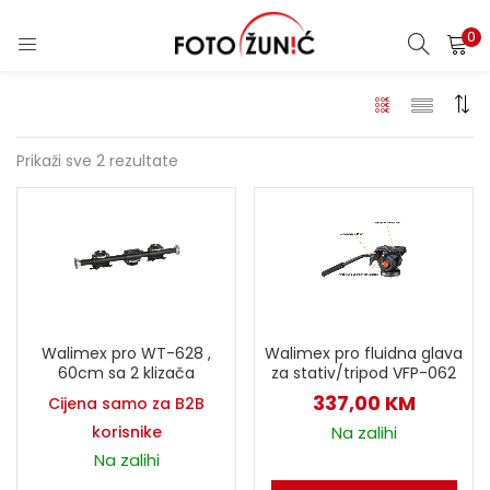
0
Prikaži sve 2 rezultate
Walimex pro WT-628 ,
Walimex pro fluidna glava
60cm sa 2 klizača
za stativ/tripod VFP-062
337,00
KM
Cijena samo za B2B
korisnike
Na zalihi
Na zalihi