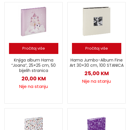
Pročitaj više
Pročitaj više
Knjiga album Hama
Hama Jumbo-Album Fine
“Joana”, 25×25 cm, 50
Art 30×30 cm, 100 STANICA
bijelih stranica
25,00
KM
20,00
KM
Nije na stanju
Nije na stanju