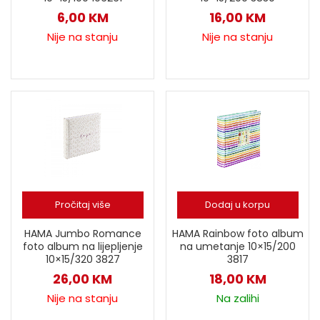
6,00
KM
16,00
KM
Nije na stanju
Nije na stanju
Pročitaj više
Dodaj u korpu
HAMA Jumbo Romance
HAMA Rainbow foto album
foto album na lijepljenje
na umetanje 10×15/200
10×15/320 3827
3817
26,00
KM
18,00
KM
Nije na stanju
Na zalihi