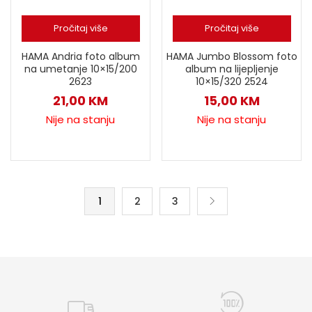
Pročitaj više
Pročitaj više
HAMA Andria foto album
HAMA Jumbo Blossom foto
na umetanje 10×15/200
album na lijepljenje
2623
10×15/320 2524
21,00
KM
15,00
KM
Nije na stanju
Nije na stanju
1
2
3