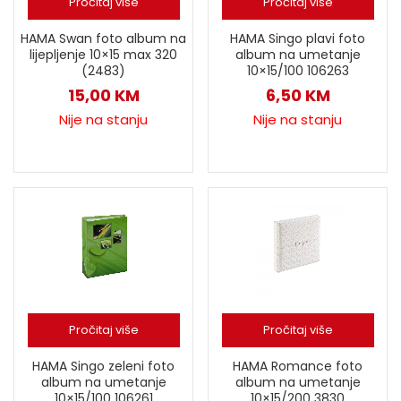
Pročitaj više
Pročitaj više
HAMA Swan foto album na
HAMA Singo plavi foto
lijepljenje 10×15 max 320
album na umetanje
(2483)
10×15/100 106263
15,00
KM
6,50
KM
Nije na stanju
Nije na stanju
Pročitaj više
Pročitaj više
HAMA Singo zeleni foto
HAMA Romance foto
album na umetanje
album na umetanje
10×15/100 106261
10×15/200 3830