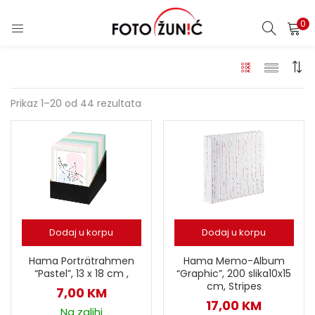
0
Prikaz 1–20 od 44 rezultata
Dodaj u korpu
Dodaj u korpu
Hama Porträtrahmen
Hama Memo-Album
“Pastel”, 13 x 18 cm ,
“Graphic”, 200 slika10x15
cm, Stripes
7,00
KM
17,00
KM
Na zalihi