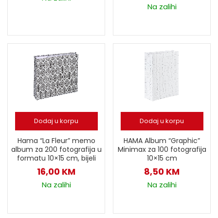
Na zalihi
Dodaj u korpu
Dodaj u korpu
HAMA Album “Graphic”
Hama “La Fleur” memo
Minimax za 100 fotografija
album za 200 fotografija u
10×15 cm
formatu 10×15 cm, bijeli
8,50
KM
16,00
KM
Na zalihi
Na zalihi