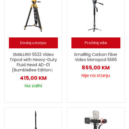
Dodaj u korpu
Pročitaj više
SMALLRIG 5523 Video
SmallRig Carbon Fiber
Tripod with Heavy-Duty
Video Monopod 5565
Fluid Head AD-01
855,00
KM
(BumbleBee Edition）
Nije na stanju
415,00
KM
Na zalihi