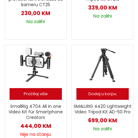
kameru CT25
339,00
KM
230,00
KM
Na zalihi
Na zalihi
Pročitaj više
Dodaj u korpu
SmallRig 4704 All in one
SMALLRIG 4420 Lightweight
Video Kit für Smartphone
Video Tripod Kit AD-50 Pro
Creators
699,00
KM
444,00
KM
Na zalihi
Nije na stanju