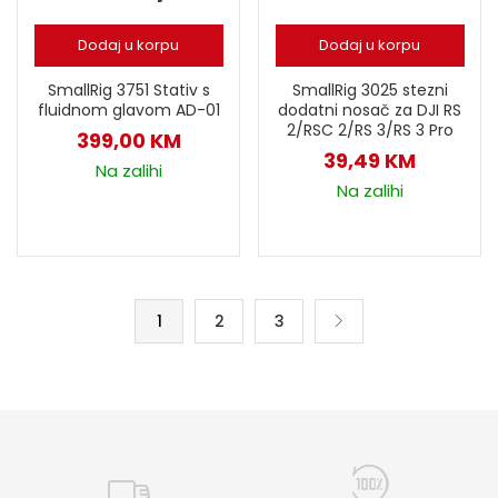
Dodaj u korpu
Dodaj u korpu
SmallRig 3751 Stativ s
SmallRig 3025 stezni
fluidnom glavom AD-01
dodatni nosač za DJI RS
2/RSC 2/RS 3/RS 3 Pro
399,00
KM
39,49
KM
Na zalihi
Na zalihi
1
2
3