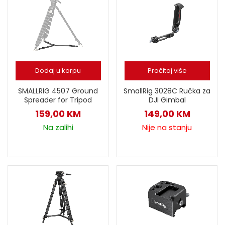
Dodaj u korpu
Pročitaj više
SMALLRIG 4507 Ground
SmallRig 3028C Ručka za
Spreader for Tripod
DJI Gimbal
159,00
KM
149,00
KM
Na zalihi
Nije na stanju