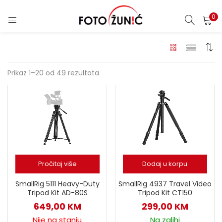
0
Prikaz 1–20 od 49 rezultata
Pročitaj više
Dodaj u korpu
SmallRig 4937 Travel Video
SmallRig 5111 Heavy-Duty
Tripod Kit CT150
Tripod Kit AD-80S
299,00
KM
649,00
KM
Na zalihi
Nije na stanju