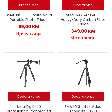
Pročitaj više
Pročitaj više
SMALLRIG 5351 Stalite AP-21
SMALLRIG 5441 AD14
Portable Photo Tripod
Heavy-Duty Carbon Fiber
Tripod
99,00
KM
349,00
KM
Nije na stanju
Nije na stanju
Dodaj u korpu
Dodaj u korpu
SmallRig 5290
SMALLRIG 4475 Video
profesionalni tronožac za
Tripod Kit CT210