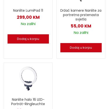
Držač kamere Nanlite za
Nanlite LumiPad 11
portretna prstenasta
299,00
KM
svjetla
Na zalihi
55,00
KM
Na zalihi
Dodaj u korpu
Dodaj u korpu
Nanlite halo 16 LED-
Porträt-Ringleuchte