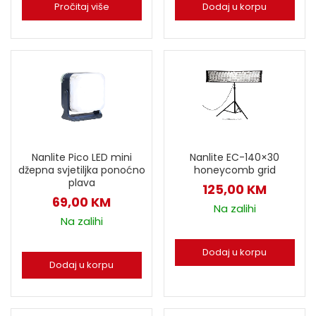
Pročitaj više
Dodaj u korpu
Nanlite EC-140×30
Nanlite Pico LED mini
honeycomb grid
džepna svjetiljka ponoćno
plava
125,00
KM
69,00
KM
Na zalihi
Na zalihi
Dodaj u korpu
Dodaj u korpu