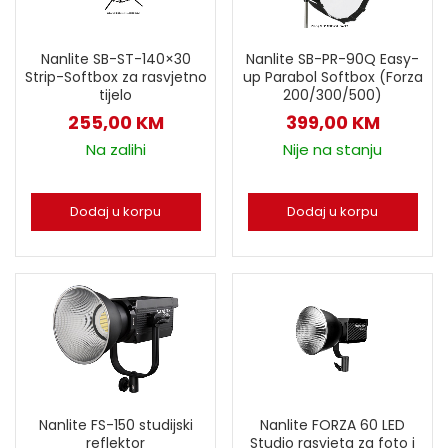
Nanlite SB-ST-140×30
Nanlite SB-PR-90Q Easy-
Strip-Softbox za rasvjetno
up Parabol Softbox (Forza
tijelo
200/300/500)
255,00
KM
399,00
KM
Na zalihi
Nije na stanju
Dodaj u korpu
Dodaj u korpu
Nanlite FS-150 studijski
Nanlite FORZA 60 LED
reflektor
Studio rasvjeta za foto i