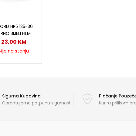
Pročitaj više
FORD HP5 135-36
RNO BIJELI FILM
23,00
KM
Nije na stanju
Sigurna Kupovina
Plaćanje Pouze
Garantujemo potpunu sigurnost
Kuriru prilikom p