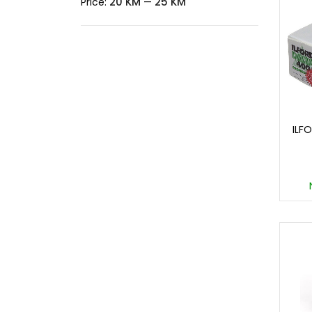
20 KM
25 KM
Price:
—
ILF