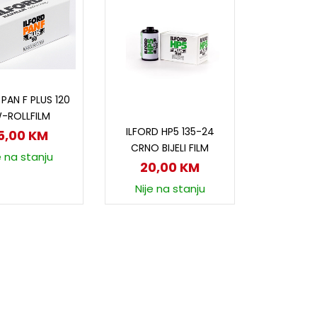
odaj u korpu
 PAN F PLUS 120
-ROLLFILM
Dodaj u korpu
ILFORD HP5 135-24
5,00
KM
CRNO BIJELI FILM
e na stanju
20,00
KM
Nije na stanju