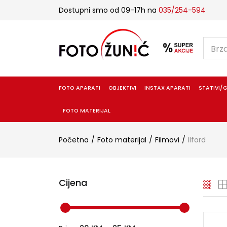
Dostupni smo od 09-17h na
035/254-594
FOTO APARATI
OBJEKTIVI
INSTAX APARATI
STATIVI/G
FOTO MATERIJAL
Početna
Foto materijal
Filmovi
Ilford
Cijena