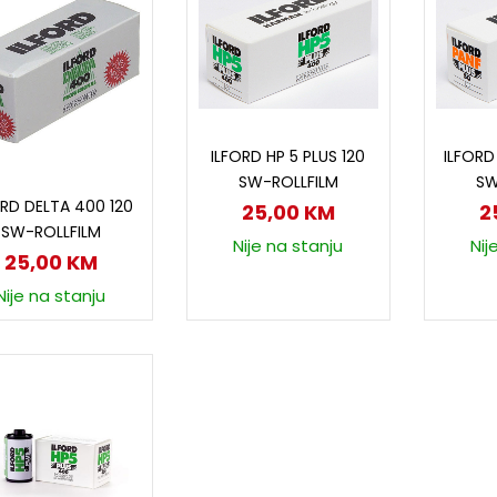
Dodaj u korpu
D
ILFORD HP 5 PLUS 120
ILFORD
SW-ROLLFILM
SW
Dodaj u korpu
ORD DELTA 400 120
25,00
KM
2
SW-ROLLFILM
Nije na stanju
Nij
25,00
KM
Nije na stanju