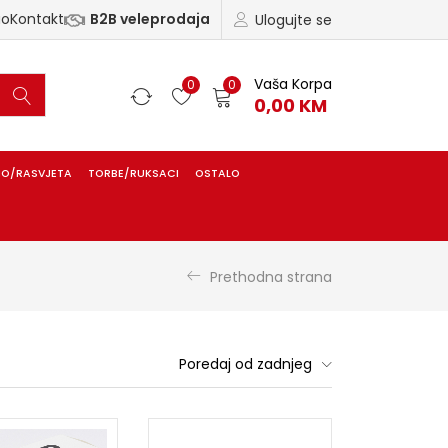
ao
Kontakt
B2B veleprodaja
Ulogujte se
Vaša Korpa
0
0
0,00
KM
IO/RASVJETA
TORBE/RUKSACI
OSTALO
Prethodna strana
Poredaj od zadnjeg