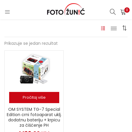
0
Prikazuje se jedan rezultat
Pročitaj više
OM SYSTEM TG-7 Special
Edition crni fotoaparat uklj.
dodatnu bateriju + krpicu
za čišćenje PH