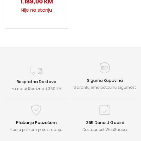
1.188,00
KM
Nije na stanju
Sigurna Kupovina
Besplatna Dostava
Garantujemo potpunu sigurnost
za narudžbe iznad 350 KM
Plaćanje Pouzećem
365 Dana U Godini
Kuriru prilikom preuzimanja
Dostupnost WebShopa