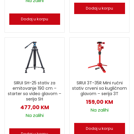
Na zalihi
Dodaj u korpu
Dodaj u korpu
SIRUI SH-25 stativ za
SIRUI 3T-35R Mini ručni
emitovanje 190 cm –
stativ crveni sa kugličnom
starter sa video glavom –
glavom – serija 3T
serija SH
159,00
KM
477,00
KM
Na zalihi
Na zalihi
Dodaj u korpu
Dodaj u korpu