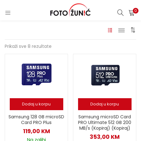
0
Prikaži sve 8 rezultate
Dodaj u korpu
Dodaj u korpu
Samsung 128 GB microSD
Samsung microSD Card
Card PRO Plus
PRO Ultimate 512 GB 200
MB/s (Kopiraj) (Kopiraj)
119,00
KM
353,00
KM
Na zalihi