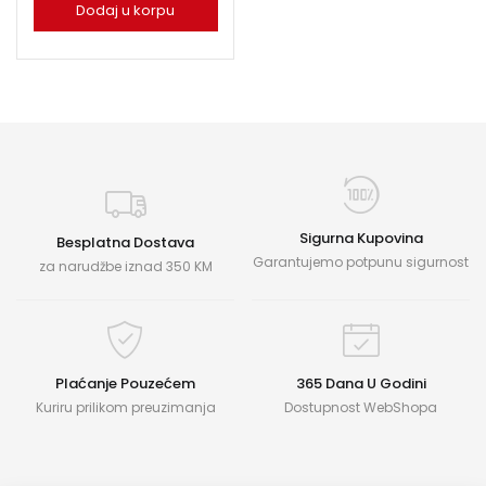
Dodaj u korpu
Sigurna Kupovina
Besplatna Dostava
Garantujemo potpunu sigurnost
za narudžbe iznad 350 KM
Plaćanje Pouzećem
365 Dana U Godini
Kuriru prilikom preuzimanja
Dostupnost WebShopa