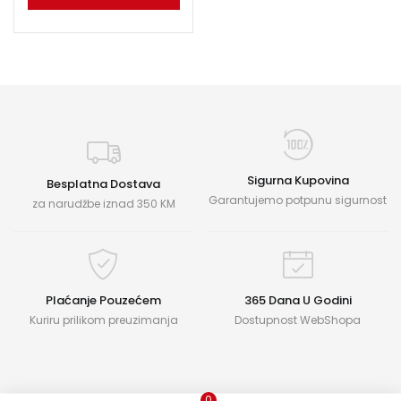
Sigurna Kupovina
Besplatna Dostava
Garantujemo potpunu sigurnost
za narudžbe iznad 350 KM
Plaćanje Pouzećem
365 Dana U Godini
Kuriru prilikom preuzimanja
Dostupnost WebShopa
0