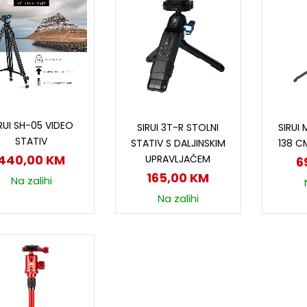
Dodaj u korpu
Dodaj u korpu
D
RUI SH-05 VIDEO
SIRUI 3T-R STOLNI
SIRUI
STATIV
STATIV S DALJINSKIM
138 CM
440,00
KM
UPRAVLJAČEM
6
165,00
KM
Na zalihi
Na zalihi