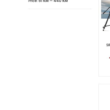
51 KM
440 KM
Price:
—
SI