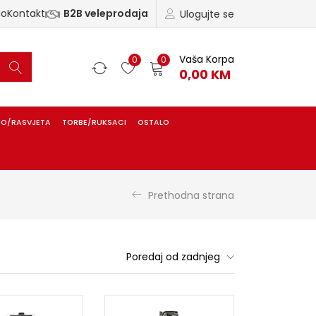
ao
Kontakt
B2B veleprodaja
Ulogujte se
Vaša Korpa
0
0
0,00
KM
IO/RASVJETA
TORBE/RUKSACI
OSTALO
Prethodna strana
Poredaj od zadnjeg