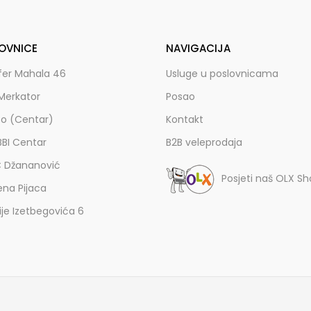
OVNICE
NAVIGACIJA
fer Mahala 46
Usluge u poslovnicama
Merkator
Posao
zo (Centar)
Kontakt
BBI Centar
B2B veleprodaja
C Džananović
Posjeti naš OLX S
ena Pijaca
lije Izetbegovića 6