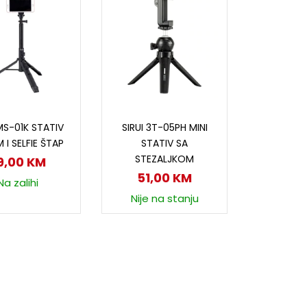
odaj u korpu
Dodaj u korpu
 MS-01K STATIV
SIRUI 3T-05PH MINI
 I SELFIE ŠTAP
STATIV SA
STEZALJKOM
9,00
KM
51,00
KM
Na zalihi
Nije na stanju