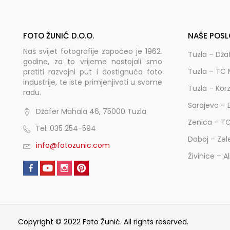
FOTO ŽUNIĆ D.O.O.
NAŠE POSL
Naš svijet fotografije započeo je 1962.
Tuzla – Dža
godine, za to vrijeme nastojali smo
Tuzla – TC 
pratiti razvojni put i dostignuća foto
industrije, te iste primjenjivati u svome
Tuzla – Kor
radu.
Sarajevo – 
Džafer Mahala 46, 75000 Tuzla
Zenica – T
Tel: 035 254-594
Doboj – Zel
info@fotozunic.com
Živinice – A
Copyright © 2022 Foto Žunić. All rights reserved.