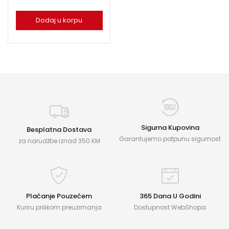
Dodaj u korpu
Sigurna Kupovina
Besplatna Dostava
Garantujemo potpunu sigurnost
za narudžbe iznad 350 KM
Plaćanje Pouzećem
365 Dana U Godini
Kuriru prilikom preuzimanja
Dostupnost WebShopa