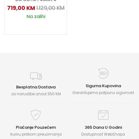
719,00
KM
1.129,00
KM
Na zalihi
Sigurna Kupovina
Besplatna Dostava
Garantujemo potpunu sigurnost
za narudžbe iznad 350 KM
Plaćanje Pouzećem
365 Dana U Godini
Kuriru prilikom preuzimanja
Dostupnost WebShopa