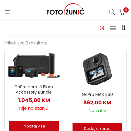
0
Prikaži sve 2 rezultate
GoPro Hero 13 Black
Accessory Bundle
GoPro MAX 360
1.045,00
KM
862,00
KM
Nije na stanju
Na zalihi
Pročitaj više
Dodaj u korpu