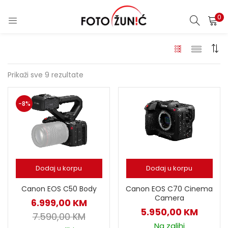
0
Prikaži sve 9 rezultate
-8%
Dodaj u korpu
Dodaj u korpu
Canon EOS C50 Body
Canon EOS C70 Cinema
Camera
6.999,00
KM
5.950,00
KM
7.590,00
KM
Na zalihi