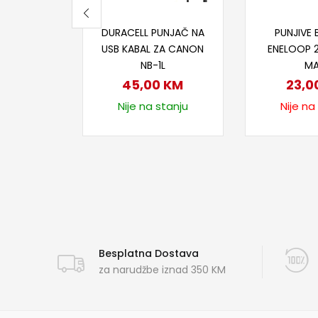
Dodaj u korpu
Proči
DURACELL PUNJAČ NA
PUNJIVE 
USB KABAL ZA CANON
ENELOOP 
NB-1L
M
45,00
KM
23,0
Nije na stanju
Nije na
Besplatna Dostava
za narudžbe iznad 350 KM