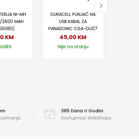
j u korpu
Dodaj u korpu
Dod
ERIJA NI-MH
DURACELL PUNJAČ NA
DURACE
 /2600 MAH
USB KABAL ZA
USB
55080)
PANASONIC CGA-DU07
DRSFZ1
00
KM
45,00
KM
45
zalihi
Nije na stanju
Na
ćem
365 Dana U Godini
reuzimanja
Dostupnost WebShopa