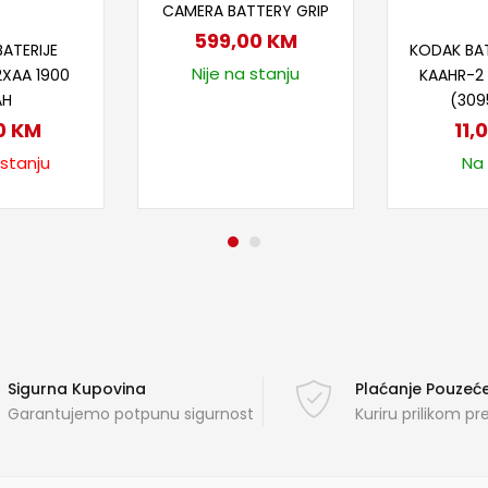
CAMERA BATTERY GRIP
taj više
Doda
599,00
KM
BATERIJE
KODAK BAT
Nije na stanju
2XAA 1900
KAAHR-2
AH
(309
0
KM
11,
 stanju
Na 
Sigurna Kupovina
Plaćanje Pouze
Garantujemo potpunu sigurnost
Kuriru prilikom p