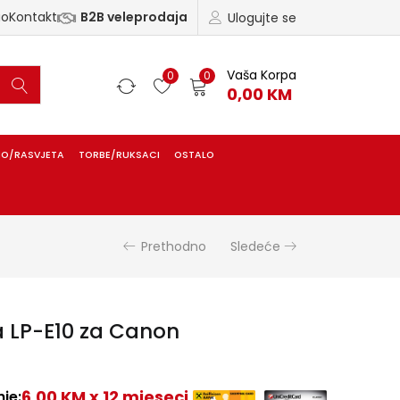
ao
Kontakt
B2B veleprodaja
Ulogujte se
Vaša Korpa
0
0
0,00
KM
IO/RASVJETA
TORBE/RUKSACI
OSTALO
Prethodno
Sledeće
 LP-E10 za Canon
6,00 KM x 12 mjeseci
je: