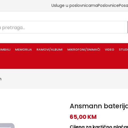
Usluge u poslovnicama
Poslovnice
Pos
IMBALI
MEMORIJA
RAMOVI/ALBUMI
MIKROFONI/SNIMAČI
VIDEO
STUD
n
Ansmann baterija
65,00
KM
Cijena za kartično plaćan