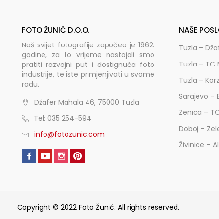
FOTO ŽUNIĆ D.O.O.
NAŠE POSL
Naš svijet fotografije započeo je 1962.
Tuzla – Dža
godine, za to vrijeme nastojali smo
Tuzla – TC 
pratiti razvojni put i dostignuća foto
industrije, te iste primjenjivati u svome
Tuzla – Kor
radu.
Sarajevo – 
Džafer Mahala 46, 75000 Tuzla
Zenica – T
Tel: 035 254-594
Doboj – Zel
info@fotozunic.com
Živinice – A
Copyright © 2022 Foto Žunić. All rights reserved.