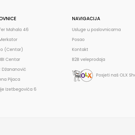
OVNICE
NAVIGACIJA
fer Mahala 46
Usluge u poslovnicama
Merkator
Posao
zo (Centar)
Kontakt
BBI Centar
B2B veleprodaja
C Džananović
Posjeti naš OLX S
ena Pijaca
lije Izetbegovića 6