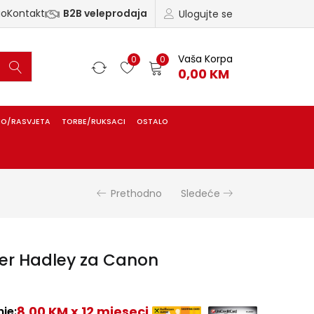
ao
Kontakt
B2B veleprodaja
Ulogujte se
Vaša Korpa
0
0
0,00
KM
IO/RASVJETA
TORBE/RUKSACI
OSTALO
Prethodno
Sledeće
ter Hadley za Canon
8,00 KM x 12 mjeseci
je: