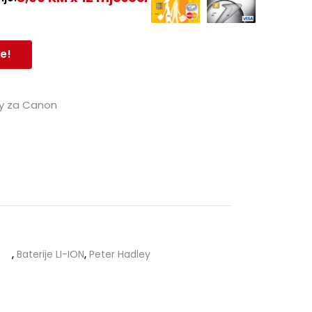
e!
ey za Canon
,
Baterije LI-ION
,
Peter Hadley