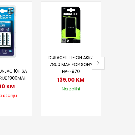
Dod
DURACE
USB
DRSFZ1
45
Na
Dodaj u korpu
DURACELL LI-ION AKKU
7800 MAH FOR SONY
itaj više
UNJAČ 10H SA
NP-F970
RIJE 1900MAH
139,00
KM
00
KM
Na zalihi
a stanju