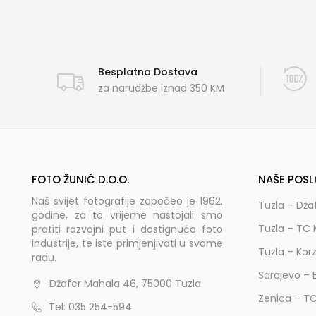
Besplatna Dostava
za narudžbe iznad 350 KM
FOTO ŽUNIĆ D.O.O.
NAŠE POSL
Naš svijet fotografije započeo je 1962.
Tuzla – Dža
godine, za to vrijeme nastojali smo
Tuzla – TC 
pratiti razvojni put i dostignuća foto
industrije, te iste primjenjivati u svome
Tuzla – Kor
radu.
Sarajevo – 
Džafer Mahala 46, 75000 Tuzla
Zenica – T
Tel: 035 254-594