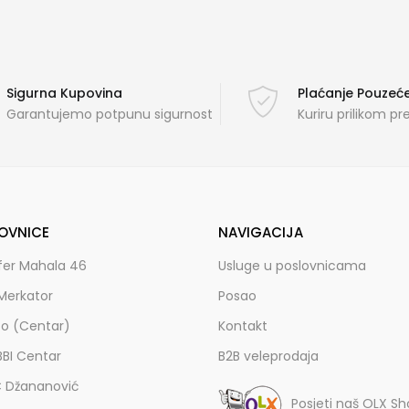
Sigurna Kupovina
Plaćanje Pouze
Garantujemo potpunu sigurnost
Kuriru prilikom p
OVNICE
NAVIGACIJA
fer Mahala 46
Usluge u poslovnicama
Merkator
Posao
zo (Centar)
Kontakt
BBI Centar
B2B veleprodaja
C Džananović
Posjeti naš OLX S