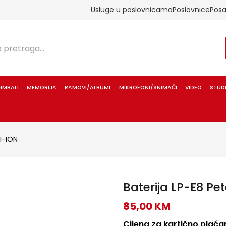
Usluge u poslovnicama
Poslovnice
Pos
IMBALI
MEMORIJA
RAMOVI/ALBUMI
MIKROFONI/SNIMAČI
VIDEO
STUD
LI-ION
Baterija LP-E8 Pe
85,00
KM
Cijena za kartično plaćan