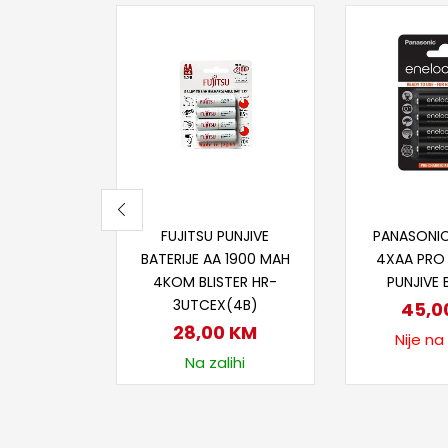
Dodaj u korpu
Proči
FUJITSU PUNJIVE
PANASONI
BATERIJE AA 1900 MAH
4XAA PRO
4KOM BLISTER HR-
PUNJIVE 
3UTCEX(4B)
45,0
28,00
KM
Nije na
Na zalihi