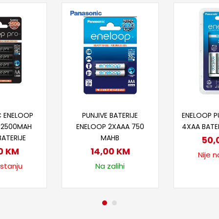
taj više
Dodaj u korpu
Proč
C ENELOOP
PUNJIVE BATERIJE
ENELOOP P
 2500MAH
ENELOOP 2XAAA 750
4XAA BATE
BATERIJE
MAHB
50,
0
KM
14,00
KM
Nije n
 stanju
Na zalihi