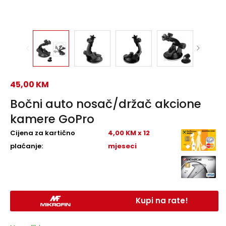
45,00
KM
Bočni auto nosač/držač akcione
kamere GoPro
Cijena za kartično
4,00 KM x 12
plaćanje:
mjeseci
Kupi na rate!