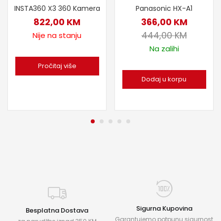
Panasonic HX-A1
INSTA360 X3 360 Kamera
366,00
KM
822,00
KM
444,00
KM
Nije na stanju
Na zalihi
Pročitaj više
Dodaj u korpu
Sigurna Kupovina
Besplatna Dostava
Garantujemo potpunu sigurnost