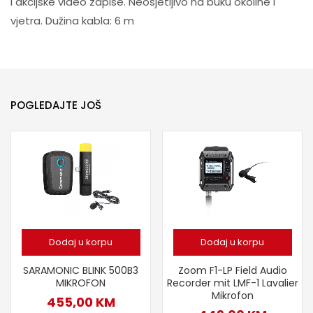
i akcijske video zapise. Neosjetljivo na buku okoline i
vjetra. Dužina kabla: 6 m
POGLEDAJTE JOŠ
Dodaj u korpu
Dodaj u korpu
Zoom F1-LP Field Audio
SARAMONIC BLINK 500B3
Recorder mit LMF-1 Lavalier
MIKROFON
Mikrofon
455,00
KM