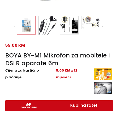
55,00
KM
BOYA BY-M1 Mikrofon za mobitele i
DSLR aparate 6m
Cijena za kartično
5,00 KM x 12
plaćanje:
mjeseci
Kupi na rate!