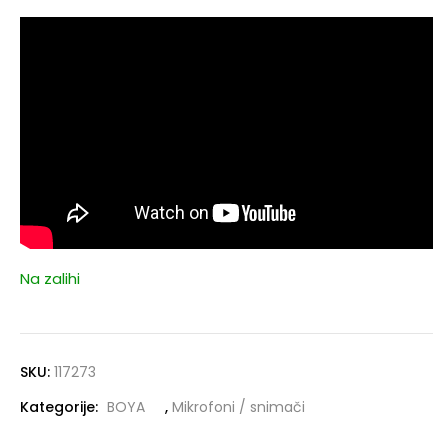
Na zalihi
SKU:
117273
Kategorije:
BOYA
,
Mikrofoni / snimači