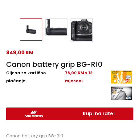
849,00
KM
Canon battery grip BG-R10
Cijena za kartično
78,00 KM x 12
plaćanje:
mjeseci
Kupi na rate!
Canon battery grip BG-R10