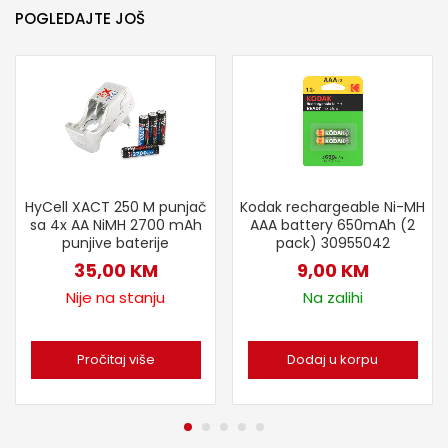
POGLEDAJTE JOŠ
HyCell XACT 250 M punjač
Kodak rechargeable Ni-MH
sa 4x AA NiMH 2700 mAh
AAA battery 650mAh (2
punjive baterije
pack) 30955042
35,00
KM
9,00
KM
Nije na stanju
Na zalihi
Pročitaj više
Dodaj u korpu