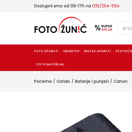
Dostupni smo od 09-17h na
035/254-594
FOTO APARATI
OBJEKTIVI
INSTAX APARATI
STATIVI/G
FOTO MATERIJAL
Početna
Ostalo
Baterije i punjači
Canon