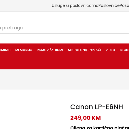
Usluge u poslovnicama
Poslovnice
Pos
IMBALI
MEMORIJA
RAMOVI/ALBUMI
MIKROFONI/SNIMAČI
VIDEO
STUD
Canon LP-E6NH
249,00
KM
Cijena za kartično plaćan