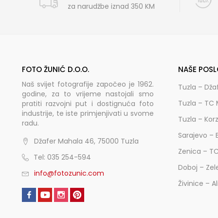
za narudžbe iznad 350 KM
FOTO ŽUNIĆ D.O.O.
NAŠE POSL
Naš svijet fotografije započeo je 1962.
Tuzla – Dža
godine, za to vrijeme nastojali smo
Tuzla – TC 
pratiti razvojni put i dostignuća foto
industrije, te iste primjenjivati u svome
Tuzla – Kor
radu.
Sarajevo – 
Džafer Mahala 46, 75000 Tuzla
Zenica – T
Tel: 035 254-594
Doboj – Zel
info@fotozunic.com
Živinice – A