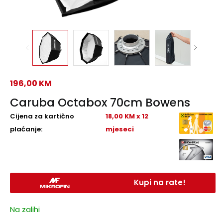
196,00
KM
Caruba Octabox 70cm Bowens
Cijena za kartično
18,00 KM x 12
plaćanje:
mjeseci
Kupi na rate!
Na zalihi