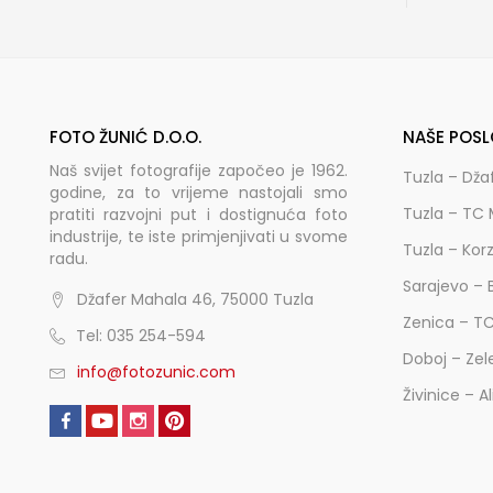
FOTO ŽUNIĆ D.O.O.
NAŠE POSL
Naš svijet fotografije započeo je 1962.
Tuzla – Dža
godine, za to vrijeme nastojali smo
Tuzla – TC 
pratiti razvojni put i dostignuća foto
industrije, te iste primjenjivati u svome
Tuzla – Kor
radu.
Sarajevo – 
Džafer Mahala 46, 75000 Tuzla
Zenica – T
Tel: 035 254-594
Doboj – Zel
info@fotozunic.com
Živinice – A