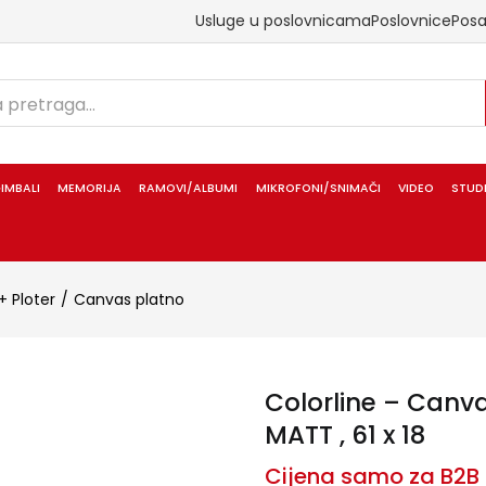
Usluge u poslovnicama
Poslovnice
Pos
IMBALI
MEMORIJA
RAMOVI/ALBUMI
MIKROFONI/SNIMAČI
VIDEO
STUD
+ Ploter
Canvas platno
Colorline – Canva
MATT , 61 x 18
Cijena samo za B2B 