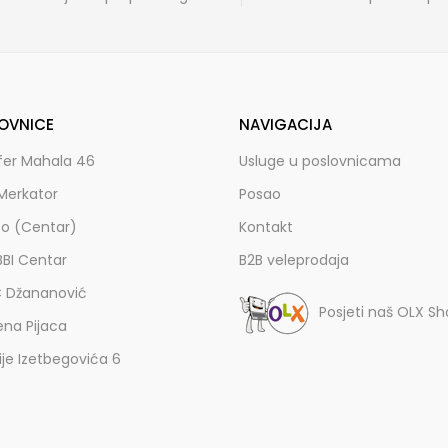
OVNICE
NAVIGACIJA
fer Mahala 46
Usluge u poslovnicama
Merkator
Posao
zo (Centar)
Kontakt
BBI Centar
B2B veleprodaja
C Džananović
Posjeti naš OLX S
ena Pijaca
lije Izetbegovića 6