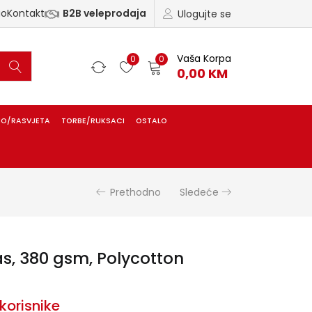
ao
Kontakt
B2B veleprodaja
Ulogujte se
Vaša Korpa
0
0
0,00
KM
IO/RASVJETA
TORBE/RUKSACI
OSTALO
Prethodno
Sledeće
s, 380 gsm, Polycotton
korisnike