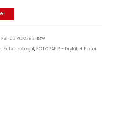
e!
:
PSI-061PCM380-18W
,
Foto materijal
,
FOTOPAPIR - Drylab + Ploter