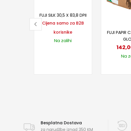
Pročitaj više
FUJI SILK 30,5 X 83,8 DPII
Cijena samo za B2B
Dodaj
korisnike
FUJI PAPIR C
GL
Na zalihi
142,
Na za
Besplatna Dostava
za narudžbe iznad 350 KM