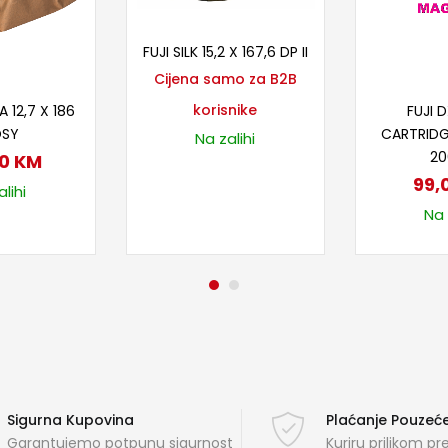
Pročitaj više
FUJI SILK 15,2 X 167,6 DP II
Cijena samo za B2B
 u korpu
Doda
korisnike
A 12,7 X 186
FUJI D
OSY
CARTRID
Na zalihi
20
00
KM
99,
lihi
Na 
Sigurna Kupovina
Plaćanje Pouze
Garantujemo potpunu sigurnost
Kuriru prilikom p