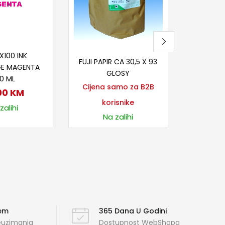
ko
Na
j u korpu
Pročitaj više
X100 INK
FUJI PAPIR CA 30,5 X 93
GE MAGENTA
GLOSY
0 ML
Cijena samo za B2B
00
KM
korisnike
zalihi
Na zalihi
ćem
365 Dana U Godini
reuzimanja
Dostupnost WebShopa