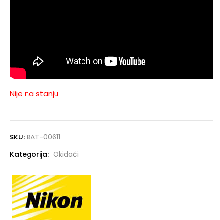
Nije na stanju
SKU:
BAT-00611
Kategorija:
Okidači