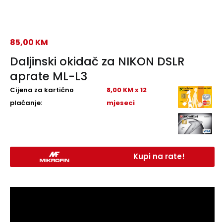
85,00
KM
Daljinski okidač za NIKON DSLR
aprate ML-L3
Cijena za kartično
8,00 KM x 12
plaćanje:
mjeseci
Kupi na rate!