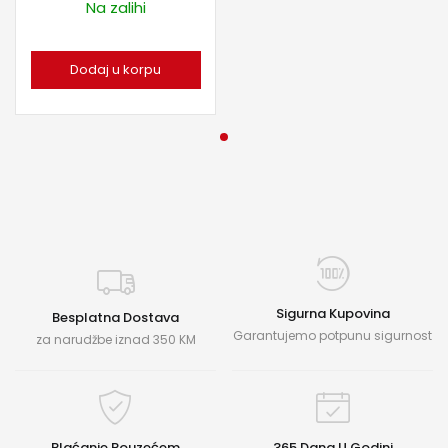
Na zalihi
Dodaj u korpu
Sigurna Kupovina
Besplatna Dostava
Garantujemo potpunu sigurnost
za narudžbe iznad 350 KM
Plaćanje Pouzećem
365 Dana U Godini