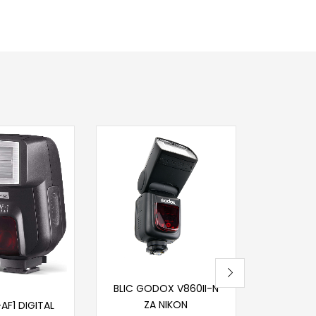
Dod
KAISER 
TRIGGER
PRI
46
Na
Pročitaj više
BLIC GODOX V860II-N
j u korpu
ZA NIKON
AF1 DIGITAL