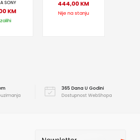
ZA SONY
444,00
KM
,00
KM
Nije na stanju
zalihi
ćem
365 Dana U Godini
reuzimanja
Dostupnost WebShopa