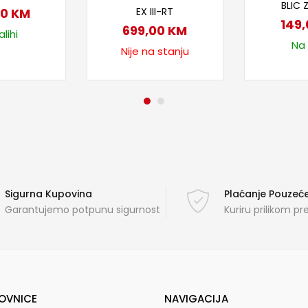
BLIC 
EX III-RT
00
KM
149
699,00
KM
lihi
Na 
Nije na stanju
Sigurna Kupovina
Plaćanje Pouze
Garantujemo potpunu sigurnost
Kuriru prilikom p
OVNICE
NAVIGACIJA