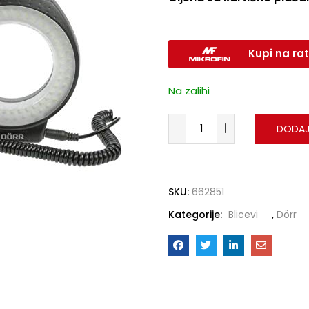
Kupi na rat
Na zalihi
DODAJ
SKU:
662851
Kategorije:
Blicevi
,
Dörr