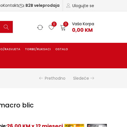
ao
Kontakt
B2B veleprodaja
Ulogujte se
Vaša Korpa
0
0
0,00
KM
IO/RASVJETA
TORBE/RUKSACI
OSTALO
Prethodno
Sledeće
 macro blic
26,00 KM x 12 mjeseci
je: