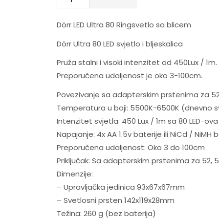
Dörr LED Ultra 80 Ringsvetlo sa blicem
Dörr Ultra 80 LED svjetlo i bljeskalica
Pruža stalni i visoki intenzitet od 450Lux / 1
Preporučena udaljenost je oko 3-100cm.
Povezivanje sa adapterskim prstenima za 52, 
Temperatura u boji: 5500K-6500K (dnevno s
Intenzitet svjetla: 450 Lux / 1m sa 80 LED-ova
Napajanje: 4x AA 1.5v baterije ili NiCd / NiMH b
Preporučena udaljenost: Oko 3 do 100cm
Priključak: Sa adapterskim prstenima za 52, 5
Dimenzije:
– Upravljačka jedinica 93x67x67mm
– Svetlosni prsten 142x119x28mm
Težina: 260 g (bez baterija)