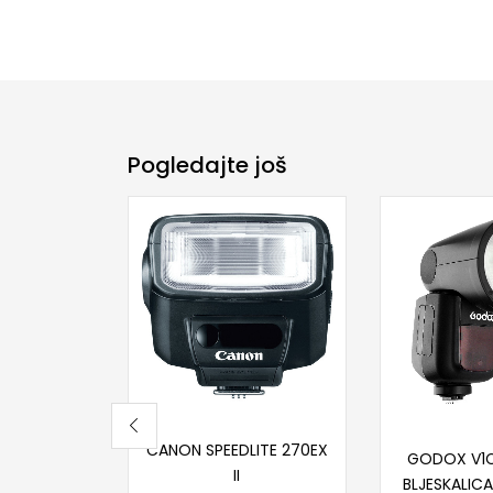
Pogledajte još
Pročitaj više
Dodaj
CANON SPEEDLITE 270EX
GODOX V1
II
BLJESKALIC