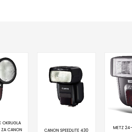
 u korpu
Doda
C OKRUGLA
Pročitaj više
METZ 24-
A ZA CANON
CANON SPEEDLITE 430