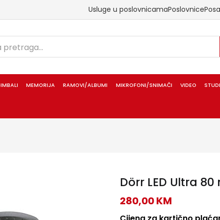
Usluge u poslovnicama
Poslovnice
Pos
IMBALI
MEMORIJA
RAMOVI/ALBUMI
MIKROFONI/SNIMAČI
VIDEO
STUD
Dörr LED Ultra 80
280,00
KM
Cijena za kartično plaćan