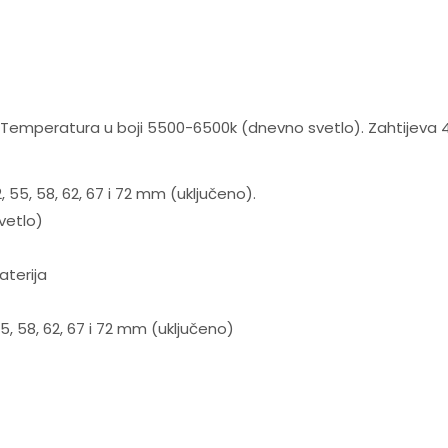
m. Temperatura u boji 5500-6500k (dnevno svetlo). Zahtijeva 4x 
55, 58, 62, 67 i 72 mm (uključeno).
vetlo)
aterija
5, 58, 62, 67 i 72 mm (uključeno)