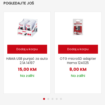
POGLEDAJTE JOŠ
Dodaj u korpu
Dodaj u korpu
HAMA USB punjač za auto
OTG microSD adapter
2.1A 14197
Hama 124025
15,00
KM
8,00
KM
Na zalihi
Na zalihi