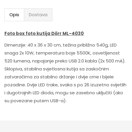
Opis
Dostava
Foto box foto kutija Dörr ML-4030
Dimenzije: 40 x 36 x 30 cm, težina približno 540g, LED
snaga 2x 10W, temperatura boje 5500K, osvetljenost
520 lumena, napajanje preko USB 2.0 kabla (2x 500 mA).
Sklopiva, stabilna svjetlosna kutija sa zaskočnim
zatvaračima za stabilno držanje i dvije crne i bijele
pozadine. Dvije LED trake, svaka s po 26 izuzetno svijetlih
i dugotrajnih LED dioda, mogu se zasebno uključiti (ako
su povezane putem USB-a).