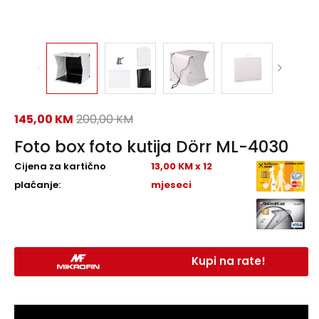
145,00
KM
200,00
KM
Foto box foto kutija Dörr ML-4030
Cijena za kartično
13,00 KM x 12
plaćanje:
mjeseci
Kupi na rate!