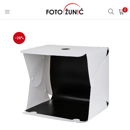
0
-28%